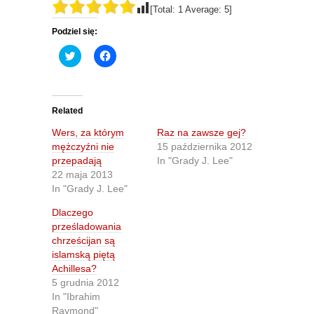
[Total:
1
Average:
5
]
Podziel się:
C
C
l
l
i
i
c
c
k
k
t
t
o
o
Related
s
s
h
h
Wers, za którym
Raz na zawsze gej?
a
a
r
r
mężczyźni nie
15 października 2012
e
e
przepadają
In "Grady J. Lee"
o
o
n
n
22 maja 2013
T
F
In "Grady J. Lee"
w
a
i
c
t
e
Dlaczego
t
b
prześladowania
e
o
r
o
chrześcijan są
(
k
O
(
islamską piętą
p
O
Achillesa?
e
p
n
e
5 grudnia 2012
s
n
In "Ibrahim
i
s
n
i
Raymond"