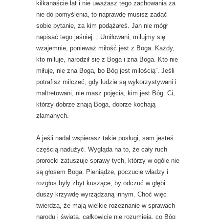
kilkanaście lat i nie uważasz tego zachowania za
nie do pomyślenia, to naprawdę musisz zadać
sobie pytanie, za kim podążałeś. Jan nie mógł
napisać tego jaśniej: „ Umiłowani, miłujmy się
wzajemnie, ponieważ miłość jest z Boga. Każdy,
kto miłuje, narodził się z Boga i zna Boga. Kto nie
miłuje, nie zna Boga, bo Bóg jest miłością”. Jeśli
potrafisz milczeć, gdy ludzie są wykorzystywani i
maltretowani, nie masz pojęcia, kim jest Bóg. Ci,
którzy dobrze znają Boga, dobrze kochają
złamanych.
A jeśli nadal wspierasz takie posługi, sam jesteś
częścią nadużyć. Wygląda na to, że cały ruch
prorocki zatuszuje sprawy tych, którzy w ogóle nie
są głosem Boga. Pieniądze, poczucie władzy i
rozgłos były zbyt kuszące, by odczuć w głębi
duszy krzywdę wyrządzaną innym. Choć więc
twierdzą, że mają wielkie rozeznanie w sprawach
narodu i świata, całkowicie nie rozumieją, co Bóg