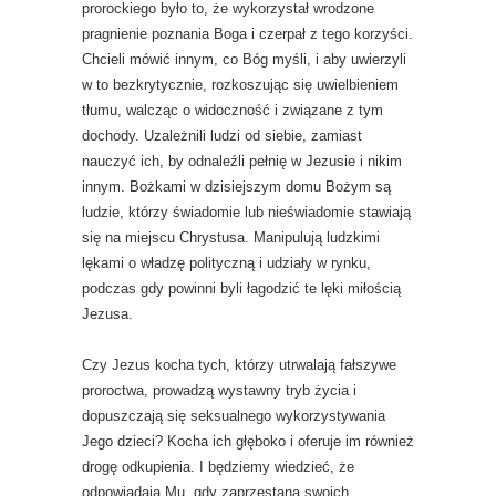
prorockiego było to, że wykorzystał wrodzone
pragnienie poznania Boga i czerpał z tego korzyści.
Chcieli mówić innym, co Bóg myśli, i aby uwierzyli
w to bezkrytycznie, rozkoszując się uwielbieniem
tłumu, walcząc o widoczność i związane z tym
dochody. Uzależnili ludzi od siebie, zamiast
nauczyć ich, by odnaleźli pełnię w Jezusie i nikim
innym. Bożkami w dzisiejszym domu Bożym są
ludzie, którzy świadomie lub nieświadomie stawiają
się na miejscu Chrystusa. Manipulują ludzkimi
lękami o władzę polityczną i udziały w rynku,
podczas gdy powinni byli łagodzić te lęki miłością
Jezusa.
Czy Jezus kocha tych, którzy utrwalają fałszywe
proroctwa, prowadzą wystawny tryb życia i
dopuszczają się seksualnego wykorzystywania
Jego dzieci? Kocha ich głęboko i oferuje im również
drogę odkupienia. I będziemy wiedzieć, że
odpowiadają Mu, gdy zaprzestaną swoich