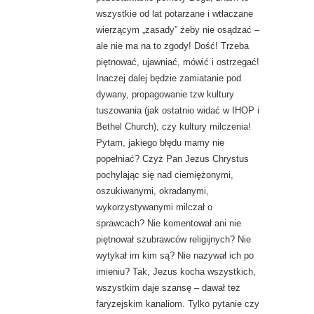
wszystkie od lat potarzane i wtłaczane
wierzącym „zasady” żeby nie osądzać –
ale nie ma na to zgody! Dość! Trzeba
piętnować, ujawniać, mówić i ostrzegać!
Inaczej dalej będzie zamiatanie pod
dywany, propagowanie tzw kultury
tuszowania (jak ostatnio widać w IHOP i
Bethel Church), czy kultury milczenia!
Pytam, jakiego błędu mamy nie
popełniać? Czyż Pan Jezus Chrystus
pochylając się nad ciemiężonymi,
oszukiwanymi, okradanymi,
wykorzystywanymi milczał o
sprawcach? Nie komentował ani nie
piętnował szubrawców religijnych? Nie
wytykał im kim są? Nie nazywał ich po
imieniu? Tak, Jezus kocha wszystkich,
wszystkim daje szansę – dawał też
faryzejskim kanaliom. Tylko pytanie czy