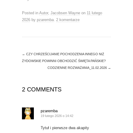
n
n
e
n
w
e
Posted in
w
Autor
w
,
Jacobsen Wayne
on
11 lutego
i
w
2026
by
pzaremba
.
2 komentarze
n
i
d
n
o
d
w
o
)
w
)
←
CZY CHRZEŚCIJANIE POCHODZENIA INNEGO NIŻ
ŻYDOWSKIE POWINNI OBCHODZIĆ ŚWIĘTA PAŃSKIE?
CODZIENNE ROZWAŻANIA_11.02.2026
→
2 COMMENTS
pzaremba
19 lutego 2026 o 14:42
Tytuł i pierwsze dwa akapity