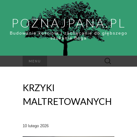
POZNAJPANA.PL
Budowanie kościoła i zachęcanie do głębszego
szukania Boga
Szukaj:
MENU
KRZYKI
MALTRETOWANYCH
10 lutego 2026