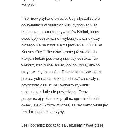
rozrywki.
I nie mówię tylko o świecie. Czy słyszeliście o
objawieniach w ostatnich kilku tygodniach lat
milczenia ze strony przywódców Bethel, kiedy
owce były oszukiwane i wykorzystywane? Czy
niczego nie nauczyli się z ujawnienia w IHOP w
Kansas City ? Nie dziwią mnie już środki, do
których ludzie posuwają się, aby oszukać lub
wykorzystać owce, ani to, co inni robią, aby to
ukryć w imię lojalności. Dziesiątki tak zwanych
proroczych i apostolskich „liderów” wiedziały o
proroczym oszustwie i wykorzystywaniu
seksualnym i nic nie powiedziały. Teraz
przepraszają, tłumacząc, dlaczego nie chronili
owiec, ale ci, którzy milczeli, są tak samo winni jak
ten, kto popełnił te czyny.
Jeśli potrafisz podążać za Jezusem nawet przez