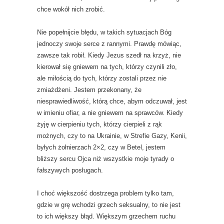
chce wokół nich zrobić.
Nie popełnijcie błędu, w takich sytuacjach Bóg
jednoczy swoje serce z rannymi. Prawdę mówiąc,
zawsze tak robił. Kiedy Jezus szedł na krzyż, nie
kierował się gniewem na tych, którzy czynili zło,
ale miłością do tych, którzy zostali przez nie
zmiażdżeni. Jestem przekonany, że
niesprawiedliwość, którą chce, abym odczuwał, jest
w imieniu ofiar, a nie gniewem na sprawców. Kiedy
żyję w cierpieniu tych, którzy cierpieli z rąk
możnych, czy to na Ukrainie, w Strefie Gazy, Kenii,
byłych żołnierzach 2×2, czy w Betel, jestem
bliższy sercu Ojca niż wszystkie moje tyrady o
fałszywych posługach.
I choć większość dostrzega problem tylko tam,
gdzie w grę wchodzi grzech seksualny, to nie jest
to ich większy błąd. Większym grzechem ruchu