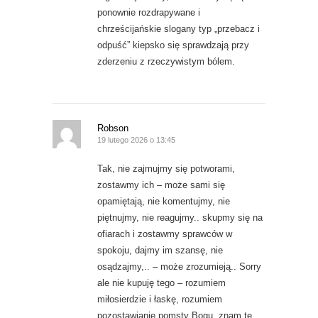
ponownie rozdrapywane i
chrześcijańskie slogany typ „przebacz i
odpuść” kiepsko się sprawdzają przy
zderzeniu z rzeczywistym bólem.
Robson
19 lutego 2026 o 13:45
Tak, nie zajmujmy się potworami,
zostawmy ich – może sami się
opamiętają, nie komentujmy, nie
piętnujmy, nie reagujmy.. skupmy się na
ofiarach i zostawmy sprawców w
spokoju, dajmy im szansę, nie
osądzajmy,.. – może zrozumieją.. Sorry
ale nie kupuję tego – rozumiem
miłosierdzie i łaskę, rozumiem
pozostawianie pomsty Bogu, znam te