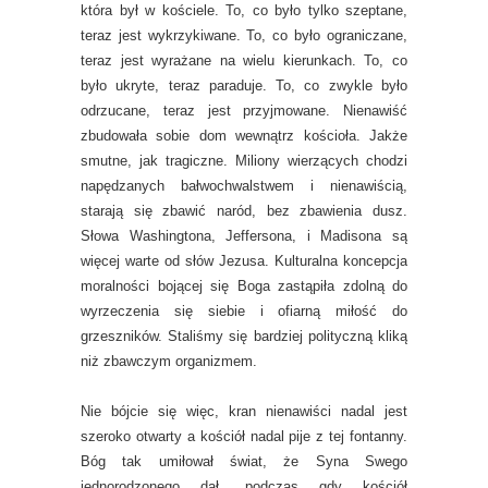
która był w kościele. To, co było tylko szeptane,
teraz jest wykrzykiwane. To, co było ograniczane,
teraz jest wyrażane na wielu kierunkach. To, co
było ukryte, teraz paraduje. To, co zwykle było
odrzucane, teraz jest przyjmowane. Nienawiść
zbudowała sobie dom wewnątrz kościoła. Jakże
smutne, jak tragiczne. Miliony wierzących chodzi
napędzanych bałwochwalstwem i nienawiścią,
starają się zbawić naród, bez zbawienia dusz.
Słowa Washingtona, Jeffersona, i Madisona są
więcej warte od słów Jezusa. Kulturalna koncepcja
moralności bojącej się Boga zastąpiła zdolną do
wyrzeczenia się siebie i ofiarną miłość do
grzeszników. Staliśmy się bardziej polityczną kliką
niż zbawczym organizmem.
Nie bójcie się więc, kran nienawiści nadal jest
szeroko otwarty a kościół nadal pije z tej fontanny.
Bóg tak umiłował świat, że Syna Swego
jednorodzonego dał, podczas gdy kościół