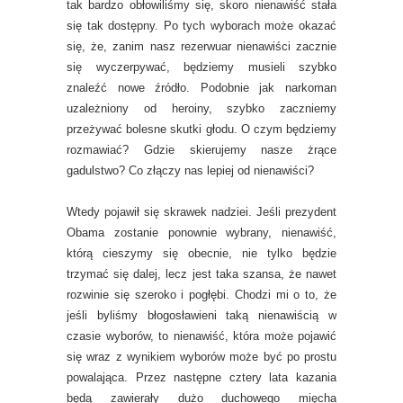
tak bardzo obłowiliśmy się, skoro nienawiść stała
się tak dostępny. Po tych wyborach może okazać
się, że, zanim nasz rezerwuar nienawiści zacznie
się wyczerpywać, będziemy musieli szybko
znaleźć nowe źródło. Podobnie jak narkoman
uzależniony od heroiny, szybko zaczniemy
przeżywać bolesne skutki głodu. O czym będziemy
rozmawiać? Gdzie skierujemy nasze żrące
gadulstwo? Co złączy nas lepiej od nienawiści?
Wtedy pojawił się skrawek nadziei. Jeśli prezydent
Obama zostanie ponownie wybrany, nienawiść,
którą cieszymy się obecnie, nie tylko będzie
trzymać się dalej, lecz jest taka szansa, że nawet
rozwinie się szeroko i pogłębi. Chodzi mi o to, że
jeśli byliśmy błogosławieni taką nienawiścią w
czasie wyborów, to nienawiść, która może pojawić
się wraz z wynikiem wyborów może być po prostu
powalająca. Przez następne cztery lata kazania
będą zawierały dużo duchowego mięcha