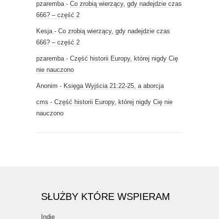
pzaremba
-
Co zrobią wierzący, gdy nadejdzie czas
666? – część 2
Kesja
-
Co zrobią wierzący, gdy nadejdzie czas
666? – część 2
pzaremba
-
Część historii Europy, której nigdy Cię
nie nauczono
Anonim
-
Księga Wyjścia 21:22-25, a aborcja
cms
-
Część historii Europy, której nigdy Cię nie
nauczono
SŁUŻBY KTÓRE WSPIERAM
Indie