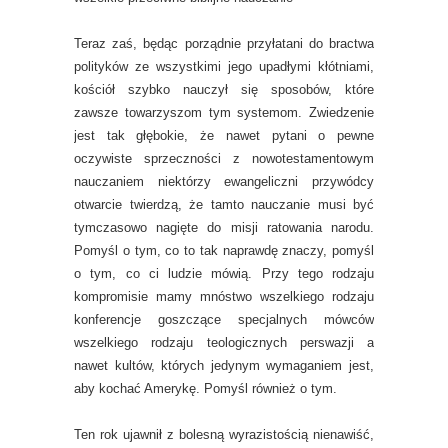
Teraz zaś, będąc porządnie przyłatani do bractwa
polityków ze wszystkimi jego upadłymi kłótniami,
kościół szybko nauczył się sposobów, które
zawsze towarzyszom tym systemom. Zwiedzenie
jest tak głębokie, że nawet pytani o pewne
oczywiste sprzeczności z nowotestamentowym
nauczaniem niektórzy ewangeliczni przywódcy
otwarcie twierdzą, że tamto nauczanie musi być
tymczasowo nagięte do misji ratowania narodu.
Pomyśl o tym, co to tak naprawdę znaczy, pomyśl
o tym, co ci ludzie mówią. Przy tego rodzaju
kompromisie mamy mnóstwo wszelkiego rodzaju
konferencje goszczące specjalnych mówców
wszelkiego rodzaju teologicznych perswazji a
nawet kultów, których jedynym wymaganiem jest,
aby kochać Amerykę. Pomyśl również o tym.
Ten rok ujawnił z bolesną wyrazistością nienawiść,