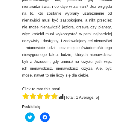
nienawidzi świat i co daje w zamian? Bez względu
na to, kto zostanie wybrany uzależnienie od
nienawiści musi być zaspokojone, a nikt przecież
nie może nienawidzić jeziora, drzewa czy planety,
więc kościół musi wykorzystać w pełni najbardziej
oczywisty i dostępny, i zadowalający cel nienawiści
– mianowicie ludzi. Lecz miejcie świadomość tego
niewygodnego faktu: ludzie, których nienawidzisz
byli z Jezusem, gdy umierał na krzyżu, jeśli więc
ich nienawidzisz, nienawidzisz krzyża. Ale, być
może, nawet to nie liczy się dla ciebie.
Click to rate this post!
[Total:
1
Average:
5
]
Podziel się:
C
C
l
l
i
i
c
c
k
k