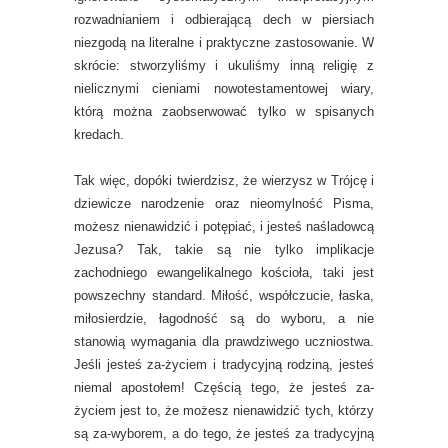
rozwadnianiem i odbierającą dech w piersiach
niezgodą na literalne i praktyczne zastosowanie. W
skrócie: stworzyliśmy i ukuliśmy inną religię z
nielicznymi cieniami nowotestamentowej wiary,
którą można zaobserwować tylko w spisanych
kredach.
Tak więc, dopóki twierdzisz, że wierzysz w Trójcę i
dziewicze narodzenie oraz nieomylność Pisma,
możesz nienawidzić i potępiać, i jesteś naśladowcą
Jezusa? Tak, takie są nie tylko implikacje
zachodniego ewangelikalnego kościoła, taki jest
powszechny standard. Miłość, współczucie, łaska,
miłosierdzie, łagodność są do wyboru, a nie
stanowią wymagania dla prawdziwego uczniostwa.
Jeśli jesteś za-życiem i tradycyjną rodziną, jesteś
niemal apostołem! Częścią tego, że jesteś za-
życiem jest to, że możesz nienawidzić tych, którzy
są za-wyborem, a do tego, że jesteś za tradycyjną