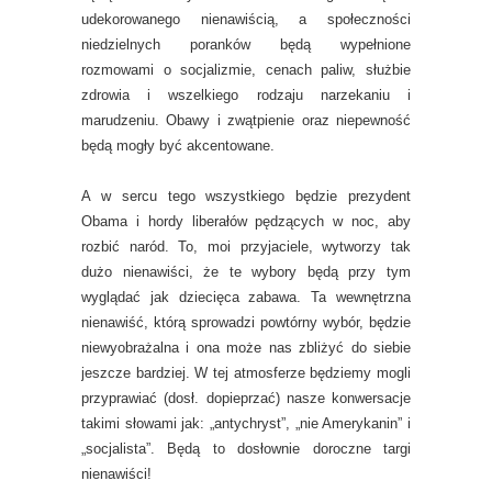
udekorowanego nienawiścią, a społeczności
niedzielnych poranków będą wypełnione
rozmowami o socjalizmie, cenach paliw, służbie
zdrowia i wszelkiego rodzaju narzekaniu i
marudzeniu. Obawy i zwątpienie oraz niepewność
będą mogły być akcentowane.
A w sercu tego wszystkiego będzie prezydent
Obama i hordy liberałów pędzących w noc, aby
rozbić naród. To, moi przyjaciele, wytworzy tak
dużo nienawiści, że te wybory będą przy tym
wyglądać jak dziecięca zabawa. Ta wewnętrzna
nienawiść, którą sprowadzi powtórny wybór, będzie
niewyobrażalna i ona może nas zbliżyć do siebie
jeszcze bardziej. W tej atmosferze będziemy mogli
przyprawiać (dosł. dopieprzać) nasze konwersacje
takimi słowami jak: „antychryst”, „nie Amerykanin” i
„socjalista”. Będą to dosłownie doroczne targi
nienawiści!