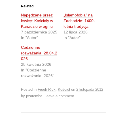
t
t
o
o
Related
s
s
h
h
Napędzane przez
„Islamofobia” na
a
a
r
r
lewicę: Kościoły w
Zachodzie: 1400-
e
e
Kanadzie w ogniu
letnia tradycja
o
o
n
n
7 października 2025
12 lipca 2026
T
F
In "Autor"
In "Autor"
w
a
i
c
t
e
Codzienne
t
b
rozważania_28.04.2
e
o
r
o
026
(
k
O
(
28 kwietnia 2026
p
O
In "Codzienne
e
p
n
e
rozważania_2026"
s
n
i
s
n
i
Posted in
Frueh Rick
,
Kościół
on
2 listopada 2012
n
n
e
n
by
pzaremba
.
Leave a comment
w
e
w
w
i
w
n
i
d
n
o
d
w
o
)
w
)