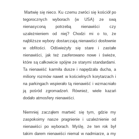
Martwię się nieco. Ku czemu zwróci się kościół po
tegorocznych wyborach (w USA) ze swą
nienasyconą potrzebą nienawiści czy
uzależnieniem od niej? Chodzi mi o to, że
najbliższe wybory dostarczają nienawiści dosłownie
w obfitości. Odświeżyły się stare i zastałe
nienawiści, jak też zaoferowano nowe i świeże,
które są całkowicie spójne ze starymi standardami.
Ta nienawiść karmiła dusze i napędzała ducha, a
miliony rozmów nawet w kościelnych korytarzach i
na parkingach wspierało tą nienawiść i wzmacniało
ją pośród zgromadzeń. Również, wiele kazań
dodało atmosfery nienawiści.
Niemniej zacząłem martwić się tym, gdzie my
zaspokoimy nasze pragnienie i uzależnienie od
nienawiści po wyborach. Myślę, że ten rok był
takim darem nienawiści niemal w nadmiarze, a my