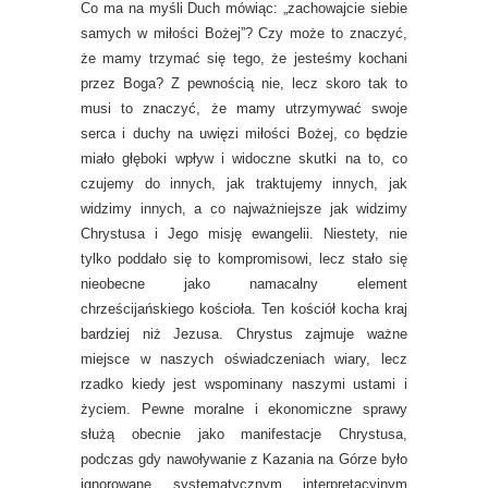
Co ma na myśli Duch mówiąc: „zachowajcie siebie
samych w miłości Bożej”? Czy może to znaczyć,
że mamy trzymać się tego, że jesteśmy kochani
przez Boga? Z pewnością nie, lecz skoro tak to
musi to znaczyć, że mamy utrzymywać swoje
serca i duchy na uwięzi miłości Bożej, co będzie
miało głęboki wpływ i widoczne skutki na to, co
czujemy do innych, jak traktujemy innych, jak
widzimy innych, a co najważniejsze jak widzimy
Chrystusa i Jego misję ewangelii. Niestety, nie
tylko poddało się to kompromisowi, lecz stało się
nieobecne jako namacalny element
chrześcijańskiego kościoła. Ten kościół kocha kraj
bardziej niż Jezusa. Chrystus zajmuje ważne
miejsce w naszych oświadczeniach wiary, lecz
rzadko kiedy jest wspominany naszymi ustami i
życiem. Pewne moralne i ekonomiczne sprawy
służą obecnie jako manifestacje Chrystusa,
podczas gdy nawoływanie z Kazania na Górze było
ignorowane systematycznym interpretacyjnym