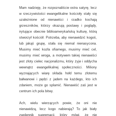
Mam nadzieję, że rozpoznaliście ostra satyrę, lecz
w rzeczywistości ewangelikalne kościoły stały się
uzależnione od nienawiści i rzadko kochają
grzeszników, którzy okazują postawy i poglądy,
irytujące obecnie biblioamerykańską kulturę, którą
stworzył kościół. Potrzeba, aby nienawidzić kogoś,
lub jakąś grupę, stała się niemal nienasycona.
Musimy mieć kozła ofiarnego, musimy mieć cel,
musimy mieć wroga, a motywem takiej nienawiści
jest złoty cielec nacjonalizmu, który żyje i oddycha
wewnątrz ewangelikalnej społeczności. Miliony
wyznających wiarę składa hołd temu złotemu
bałwanowi i pędzi z jadem na każdego, kto ich
zdaniem, może go splamić. Nienawiść zaś jest w
centrum ich pola bitwy.
Ach, wielu wierzących powie, że oni nie
nienawidzą, lecz kogo nabierają? To jak biały
zwolennik supremacji, który mówi, że nie