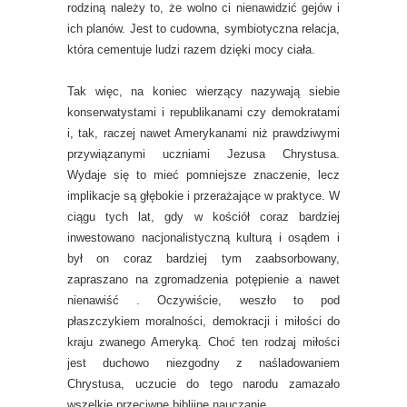
rodziną należy to, że wolno ci nienawidzić gejów i
ich planów. Jest to cudowna, symbiotyczna relacja,
która cementuje ludzi razem dzięki mocy ciała.
Tak więc, na koniec wierzący nazywają siebie
konserwatystami i republikanami czy demokratami
i, tak, raczej nawet Amerykanami niż prawdziwymi
przywiązanymi uczniami Jezusa Chrystusa.
Wydaje się to mieć pomniejsze znaczenie, lecz
implikacje są głębokie i przerażające w praktyce. W
ciągu tych lat, gdy w kościół coraz bardziej
inwestowano nacjonalistyczną kulturą i osądem i
był on coraz bardziej tym zaabsorbowany,
zapraszano na zgromadzenia potępienie a nawet
nienawiść . Oczywiście, weszło to pod
płaszczykiem moralności, demokracji i miłości do
kraju zwanego Ameryką. Choć ten rodzaj miłości
jest duchowo niezgodny z naśladowaniem
Chrystusa, uczucie do tego narodu zamazało
wszelkie przeciwne biblijne nauczanie