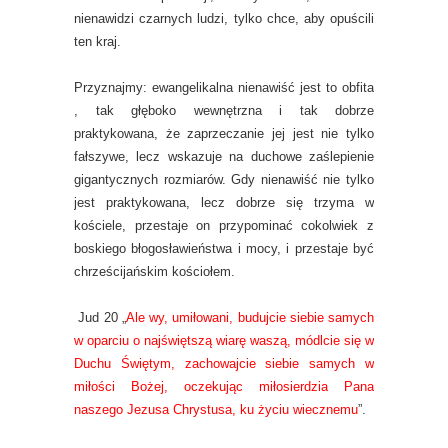
nienawidzi czarnych ludzi, tylko chce, aby opuścili
ten kraj.
Przyznajmy: ewangelikalna nienawiść jest to obfita
, tak głęboko wewnętrzna i tak dobrze
praktykowana, że zaprzeczanie jej jest nie tylko
fałszywe, lecz wskazuje na duchowe zaślepienie
gigantycznych rozmiarów. Gdy nienawiść nie tylko
jest praktykowana, lecz dobrze się trzyma w
kościele, przestaje on przypominać cokolwiek z
boskiego błogosławieństwa i mocy, i przestaje być
chrześcijańskim kościołem.
Jud 20 „
Ale wy, umiłowani, budujcie siebie samych
w oparciu o najświętszą wiarę waszą, módlcie się w
Duchu Świętym, zachowajcie siebie samych w
miłości Bożej, oczekując miłosierdzia Pana
naszego Jezusa Chrystusa, ku życiu wiecznemu
”.