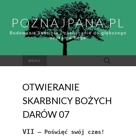
POZNAJPANA.PL
Budowanie kościoła i zachęcanie do głębszego
szukania Boga
Szukaj:
MENU
OTWIERANIE
SKARBNICY BOŻYCH
DARÓW 07
VII
–
Poświęć swój czas!