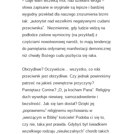
– Daje wam wszelką moc nad dziełami wroga –
słowa zapisane w oryginale są lepsze i bardziej
wygodny przekład dla naszego zrozumienia brzmi
tak: „autorytet nad wszelkimi negatywnymi cudami
przeciwnika”. Niezmiennie, gdy ludzie widzą na
podłodze zielone wymiociny (na przykład) z
częściami nowotworowej narośli, to mają tendencję
do pamiętania ordynarnej manifestacji demonicznej
niż chwały Bożego cudu pozbycia się raka.
Obrzydliwe? Oczywiście… wszystko, co robi
przeciwnik jest obrzydliwe. Czy jednak powinniśmy
patrzeć na jakieś zewnętrzne przyczyny?
Pamiętasz Corrine? „O, ja kocham Pana”. Religijny
duch wywołuje niewiarę, samozadowolenie i
bezsilność. Jak się tam dostał? Dzięki jej
„poprawnemu” religijnemu wychowaniu w
„wierzącym w Biblię” kościele! Podoba ci się to,
czy nie, taka jest prawda. Gdybyś był świadkiem
wszelkiego rodzaju „nieuleczalnych” chorób takich