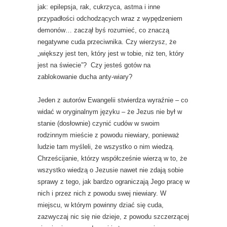
jak: epilepsja, rak, cukrzyca, astma i inne
przypadłości odchodzących wraz z wypędzeniem
demonów… zaczął byś rozumieć, co znaczą
negatywne cuda przeciwnika. Czy wierzysz, że
„większy jest ten, który jest w tobie, niż ten, który
jest na świecie”? Czy jesteś gotów na
zablokowanie ducha anty-wiary?
Jeden z autorów Ewangelii stwierdza wyraźnie – co
widać w oryginalnym języku – że Jezus nie był w
stanie (dosłownie) czynić cudów w swoim
rodzinnym mieście z powodu niewiary, ponieważ
ludzie tam myśleli, że wszystko o nim wiedzą.
Chrześcijanie, którzy współcześnie wierzą w to, że
wszystko wiedzą o Jezusie nawet nie zdają sobie
sprawy z tego, jak bardzo ograniczają Jego pracę w
nich i przez nich z powodu swej niewiary. W
miejscu, w którym powinny dziać się cuda,
zazwyczaj nic się nie dzieje, z powodu szczerzącej