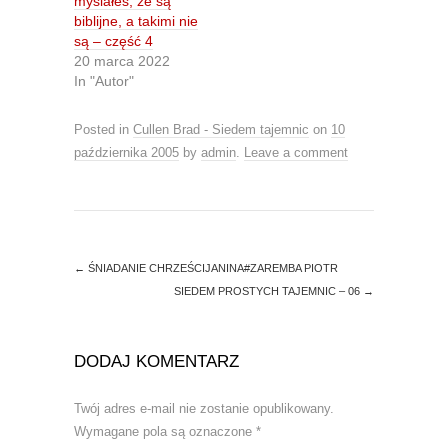
O
(
myślałeś, że są
p
O
biblijne, a takimi nie
e
p
n
e
są – część 4
s
n
20 marca 2022
i
s
n
i
In "Autor"
n
n
e
n
w
e
Posted in
w
Cullen Brad - Siedem tajemnic
w
on
10
i
w
października 2005
by
admin
.
Leave a comment
n
i
d
n
o
d
w
o
)
w
)
←
ŚNIADANIE CHRZEŚCIJANINA#ZAREMBA PIOTR
SIEDEM PROSTYCH TAJEMNIC – 06
→
DODAJ KOMENTARZ
Twój adres e-mail nie zostanie opublikowany.
Wymagane pola są oznaczone
*