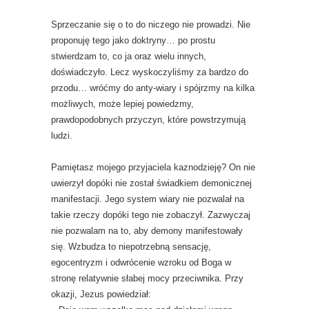
Sprzeczanie się o to do niczego nie prowadzi. Nie
proponuję tego jako doktryny… po prostu
stwierdzam to, co ja oraz wielu innych,
doświadczyło. Lecz wyskoczyliśmy za bardzo do
przodu… wróćmy do anty-wiary i spójrzmy na kilka
możliwych, może lepiej powiedzmy,
prawdopodobnych przyczyn, które powstrzymują
ludzi.
Pamiętasz mojego przyjaciela kaznodzieję? On nie
uwierzył dopóki nie został świadkiem demonicznej
manifestacji. Jego system wiary nie pozwalał na
takie rzeczy dopóki tego nie zobaczył. Zazwyczaj
nie pozwalam na to, aby demony manifestowały
się. Wzbudza to niepotrzebną sensację,
egocentryzm i odwrócenie wzroku od Boga w
stronę relatywnie słabej mocy przeciwnika. Przy
okazji, Jezus powiedział: