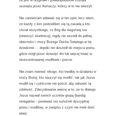
że jest w oryginale i prawdopodobnie została
usunięta przez tłumaczy, którzy w to nie wierzyli.
Nie zamierzam wdawać się w ten spór, lecz wiem,
że każdy z kim podzieliłem się tą zasadą a kto
chciał wszystkiego, co Bóg dla niego/niej ma
(otworzyć skarbnicę), nigdy nie wszedł do pełnej
obecności i mocy Bożego Ducha Świętego w tej
dziedzinie … dopóki nie doszedł do miejsca postu,
gdzie mógł przez dziesięć dni lub więcej trwać w
skoncentrowanej modlitwie i poście.
Nie znam również nikogo, kto trwałby w działaniu w
mocy Bożej, kto nauczył się modlić, tak jak Jezus
modlił się i cyklicznie nie pościł, aby odnowić tą
zdolność. Zdecydowanie wierzę w to, że to dlatego
Jezus nazwał swoich uczniów grupą (bandą)
renegatów – ponieważ oni rozluźnili dyscyplinę
postu i modlitwy, w związku z czym nie mieli dość
wiary.