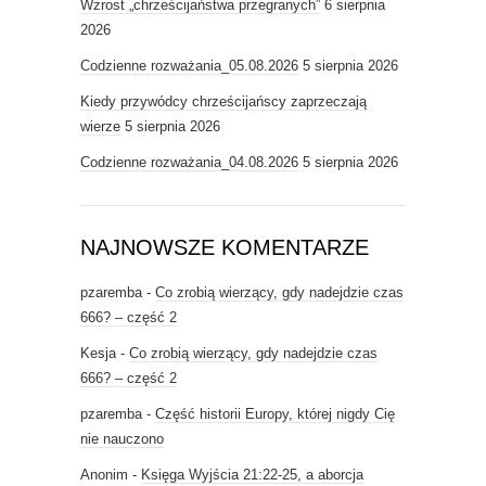
Wzrost „chrześcijaństwa przegranych”
6 sierpnia
2026
Codzienne rozważania_05.08.2026
5 sierpnia 2026
Kiedy przywódcy chrześcijańscy zaprzeczają
wierze
5 sierpnia 2026
Codzienne rozważania_04.08.2026
5 sierpnia 2026
NAJNOWSZE KOMENTARZE
pzaremba
-
Co zrobią wierzący, gdy nadejdzie czas
666? – część 2
Kesja
-
Co zrobią wierzący, gdy nadejdzie czas
666? – część 2
pzaremba
-
Część historii Europy, której nigdy Cię
nie nauczono
Anonim
-
Księga Wyjścia 21:22-25, a aborcja