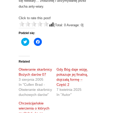
się niewiary… zrodzonej i utrzymywanej przez
ducha anty-wiary.
Click to rate this post!
[Total:
0
Average:
0
]
Podziel się:
C
C
l
l
i
i
c
c
k
k
t
t
o
o
Related
s
s
h
h
Otwieranie skarbnicy
Gdy Bóg daje wizję,
a
a
r
r
Bożych darów 07
pokazuje jej finalną,
e
e
3 sierpnia 2005
dojrzałą formę –
o
o
n
n
In "Cullen Brad -
Część 2
T
F
Otwieranie skarbnicy
7 kwietnia 2025
w
a
i
c
duchowych darów"
In "Autor"
t
e
t
b
Chrześcijańskie
e
o
r
o
wierzenia o których
(
k