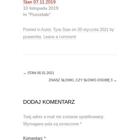
T
F
Stan 07.11.2019
w
a
10 listopada 2019
i
c
t
e
In "Pozostałe"
t
b
e
o
r
o
(
k
Posted in
Autor
,
Tyra Stan
on
20 stycznia 2021
by
O
(
pzaremba
p
.
Leave a comment
O
e
p
n
e
s
n
i
s
n
i
n
n
e
n
w
e
←
STAN 05.01.2021
w
w
i
w
ZNASZ SŁOWO, CZY SŁOWO-OSOBĘ 3
→
n
i
d
n
o
d
w
o
)
w
DODAJ KOMENTARZ
)
Twój adres e-mail nie zostanie opublikowany.
Wymagane pola są oznaczone
*
Komentarz
*