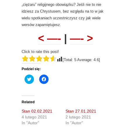
„ciężaru” religijnego obowiązku? Jeśli nie to nie
idziesz za Chrystusem, bez względu na to w jak
wielu spotkaniach uczestniczysz czy jak wiele
wersów zapamiętujesz.
< —-
|
—- >
Click to rate this post!
[Total:
5
Average:
4.6
]
Podziel się:
C
C
l
l
i
i
c
c
k
k
t
t
o
o
Related
s
s
h
h
Stan 02.02.2021
Stan 27.01.2021
a
a
r
r
4 lutego 2021
2 lutego 2021
e
e
In "Autor"
In "Autor"
o
o
n
n