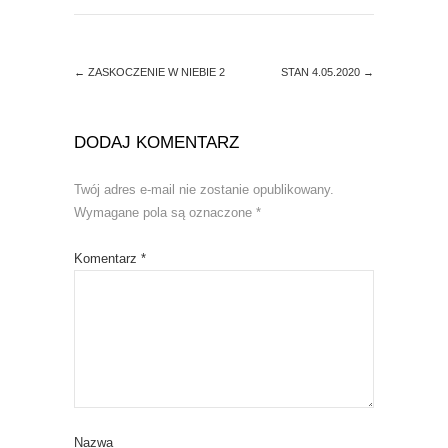
e
n
w
e
w
w
i
w
n
i
d
n
←
ZASKOCZENIE W NIEBIE 2
STAN 4.05.2020
→
o
d
w
o
)
w
)
DODAJ KOMENTARZ
Twój adres e-mail nie zostanie opublikowany.
Wymagane pola są oznaczone
*
Komentarz
*
Nazwa