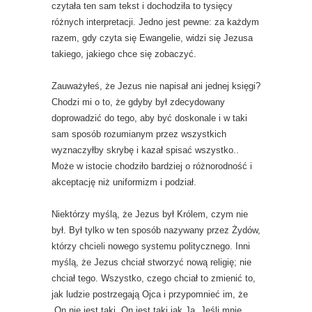
czytała ten sam tekst i dochodziła to tysięcy
różnych interpretacji. Jedno jest pewne: za każdym
razem, gdy czyta się Ewangelie, widzi się Jezusa
takiego, jakiego chce się zobaczyć.
Zauważyłeś, że Jezus nie napisał ani jednej księgi?
Chodzi mi o to, że gdyby był zdecydowany
doprowadzić do tego, aby być doskonale i w taki
sam sposób rozumianym przez wszystkich
wyznaczyłby skrybę i kazał spisać wszystko..
Może w istocie chodziło bardziej o różnorodność i
akceptację niż uniformizm i podział.
Niektórzy myślą, że Jezus był Królem, czym nie
był. Był tylko w ten sposób nazywany przez Żydów,
którzy chcieli nowego systemu politycznego. Inni
myślą, że Jezus chciał stworzyć nową religię; nie
chciał tego. Wszystko, czego chciał to zmienić to,
jak ludzie postrzegają Ojca i przypomnieć im, że
„On nie jest taki, On jest taki jak Ja. Jeśli mnie