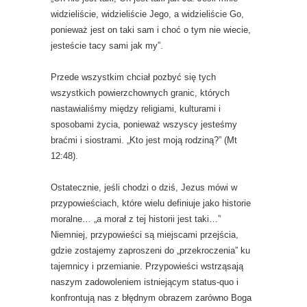
widzieliście, widzieliście Jego, a widzieliście Go,
ponieważ jest on taki sam i choć o tym nie wiecie,
jesteście tacy sami jak my”.
Przede wszystkim chciał pozbyć się tych
wszystkich powierzchownych granic, których
nastawialiśmy między religiami, kulturami i
sposobami życia, ponieważ wszyscy jesteśmy
braćmi i siostrami. „Kto jest moją rodziną?” (Mt
12:48).
Ostatecznie, jeśli chodzi o dziś, Jezus mówi w
przypowieściach, które wielu definiuje jako historie
moralne… „a morał z tej historii jest taki…”
Niemniej, przypowieści są miejscami przejścia,
gdzie zostajemy zaproszeni do „przekroczenia” ku
tajemnicy i przemianie. Przypowieści wstrząsają
naszym zadowoleniem istniejącym status-quo i
konfrontują nas z błędnym obrazem zarówno Boga