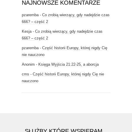
NAJNOWSZE KOMENTARZE
pzaremba
-
Co zrobią wierzący, gdy nadejdzie czas
666? – część 2
Kesja
-
Co zrobią wierzący, gdy nadejdzie czas
666? – część 2
pzaremba
-
Część historii Europy, której nigdy Cię
nie nauczono
Anonim
-
Księga Wyjścia 21:22-25, a aborcja
cms
-
Część historii Europy, której nigdy Cię nie
nauczono
SŁUŻBY KTÓRE WSPIERAM