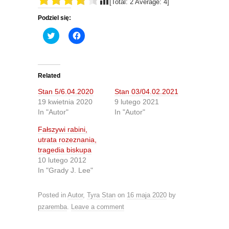
[Total:
2
Average:
4
]
Podziel się:
C
C
l
l
i
i
c
c
k
k
t
t
o
o
Related
s
s
h
h
Stan 5/6.04.2020
Stan 03/04.02.2021
a
a
r
r
19 kwietnia 2020
9 lutego 2021
e
e
In "Autor"
In "Autor"
o
o
n
n
T
F
Fałszywi rabini,
w
a
utrata rozeznania,
i
c
t
e
tragedia biskupa
t
b
10 lutego 2012
e
o
r
o
In "Grady J. Lee"
(
k
O
(
p
O
e
p
Posted in
Autor
,
Tyra Stan
on
16 maja 2020
by
n
e
s
n
pzaremba
.
Leave a comment
i
s
n
i
n
n