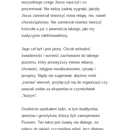
wszystkiego czego Jezus nauczył i co
prezentował. Nie widzę żadnej sygnału, jakoby
Jezus zamierzał stworzyć nowa religię, nie, nawet
chrześcijaństwo. Nie zamierzał również tworzyć
kościoła a już z pewnością takiego, jaki my
tradycyjnie zdefiniowaliśmy.
Jego cel był i jest jasny. Chciał wzbudzić
świadomość i wznieść zachowanie do takiego
poziomu, który przewyższy interes własny,
chciwość, religijne moralizatorstwo, rytuały i
przepisy. Nigdy nie sugerował, abyśmy mieli
„zestaw” wierzeń, przyłączyli się do organizacji czy
uważali siebie za ekspertów w czymkolwiek
„”bożym”.
Osobiście spotkałem ludzi, w tym buddystów,
ateistów i gnostyków, którzy byli zainspirowani
Pismem. Ten tekst jest święty nie dlatego, że
należy do jakiejś szczególnej religii, lecz dlatego,