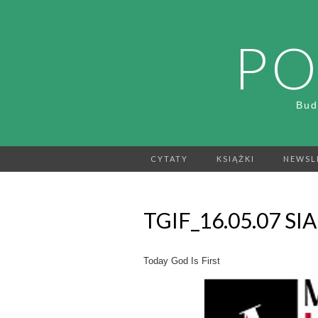
PO
Bud
CYTATY
KSIĄŻKI
NEWSL
TGIF_16.05.07 SI
Today God Is First