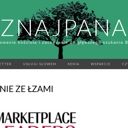
ZNAJPANA
owanie kościoła i zachęcanie do głębszego szukania 
ETTER
USŁUGI SŁOWEM
KENIA
WSPARCIE
CZ
ANIE ZE ŁZAMI