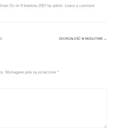
llman Os
on
9 kwietnia 2007
by
admin
.
Leave a comment
I
DOJRZAŁOŚĆ W MODLITWIE
→
ny.
Wymagane pola są oznaczone
*