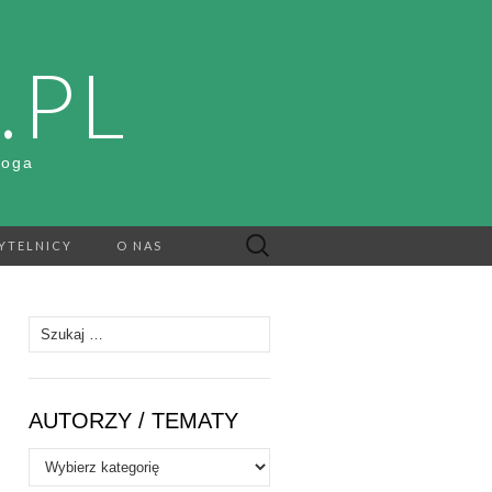
.PL
Boga
Szukaj:
YTELNICY
O NAS
Szukaj:
AUTORZY / TEMATY
Autorzy
/