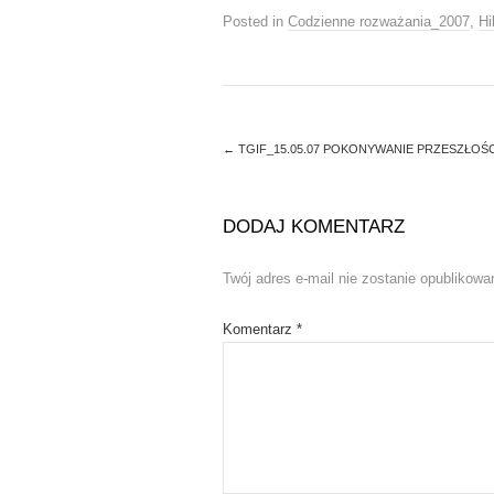
e
o
r
o
Posted in
Codzienne rozważania_2007
,
Hi
(
k
O
(
p
O
e
p
n
e
s
n
i
s
n
i
n
n
←
TGIF_15.05.07 POKONYWANIE PRZESZŁOŚC
e
n
w
e
w
w
i
w
n
i
DODAJ KOMENTARZ
d
n
o
d
w
o
)
w
Twój adres e-mail nie zostanie opublikowa
)
Komentarz
*