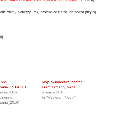
ewne, będzie wracał z radością, niosąc snopy swoje
(Ps. 126:6).
 podejmiemy pierwszy krok, zasiewając ziarno. Na pewno przyjdą
0
]
enne
Moje świadectwo; pastor
żania_15.04.2016
Prem Tamang, Nepal.
etnia 2016
5 marca 2013
dzienne
In "Wspieram Nepal"
żania_2016"