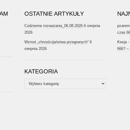
RAM
OSTATNIE ARTYKUŁY
NAJ
Codzienne rozważania_06.08.2026
6 sierpnia
pzarem
2026
czas 6
Wzrost „chrześcijaństwa przegranych”
6
Kesja
sierpnia 2026
666? –
KATEGORIA
Kategoria