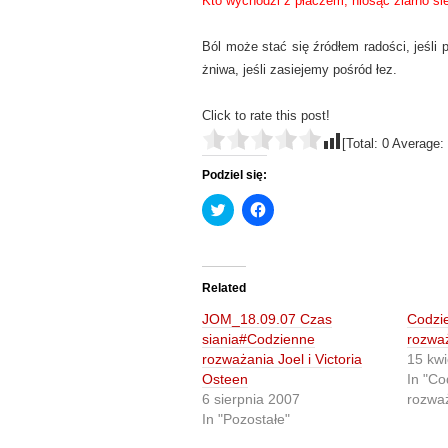
Kto wychodzi z płaczem, niosąc ziarno si
Ból może stać się źródłem radości, jeśli
żniwa, jeśli zasiejemy pośród łez.
Click to rate this post!
[Total:
0
Average:
Podziel się:
C
C
l
l
i
i
c
c
k
k
t
t
o
o
Related
s
s
h
h
JOM_18.09.07 Czas
Codzi
a
a
r
r
siania#Codzienne
rozwa
e
e
rozważania Joel i Victoria
15 kwi
o
o
n
n
Osteen
In "Co
T
F
6 sierpnia 2007
rozwa
w
a
i
c
In "Pozostałe"
t
e
t
b