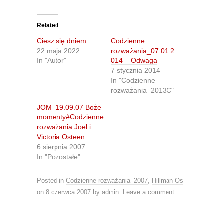
c
c
k
k
t
t
o
o
Related
s
s
h
h
Ciesz się dniem
Codzienne
a
a
r
r
22 maja 2022
rozważania_07.01.2
e
e
In "Autor"
014 – Odwaga
o
o
n
n
7 stycznia 2014
T
F
In "Codzienne
w
a
i
c
rozważania_2013C"
t
e
t
b
JOM_19.09.07 Boże
e
o
r
o
momenty#Codzienne
(
k
O
(
rozważania Joel i
p
O
Victoria Osteen
e
p
n
e
6 sierpnia 2007
s
n
In "Pozostałe"
i
s
n
i
n
n
e
n
Posted in
Codzienne rozważania_2007
,
Hillman Os
w
e
w
w
on
8 czerwca 2007
by
admin
.
Leave a comment
i
w
n
i
d
n
o
d