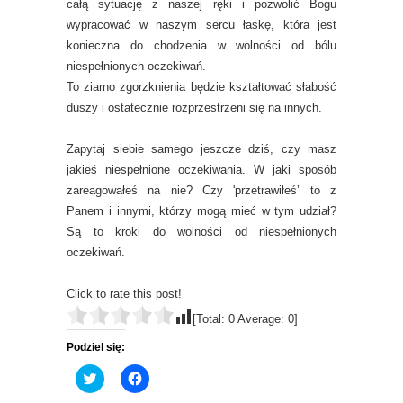
całą sytuację z naszej ręki i pozwolić Bogu
wypracować w naszym sercu łaskę, która jest
konieczna do chodzenia w wolności od bólu
niespełnionych oczekiwań.
To ziarno zgorzknienia będzie kształtować słabość
duszy i ostatecznie rozprzestrzeni się na innych.
Zapytaj siebie samego jeszcze dziś, czy masz
jakieś niespełnione oczekiwania. W jaki sposób
zareagowałeś na nie? Czy 'przetrawiłeś’ to z
Panem i innymi, którzy mogą mieć w tym udział?
Są to kroki do wolności od niespełnionych
oczekiwań.
Click to rate this post!
[Total:
0
Average:
0
]
Podziel się:
C
C
l
l
i
i