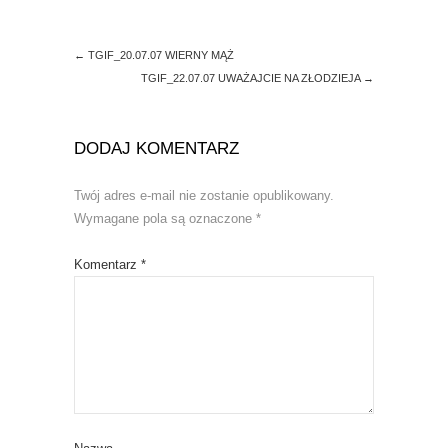
w
o
)
w
)
←
TGIF_20.07.07 WIERNY MĄŻ
TGIF_22.07.07 UWAŻAJCIE NA ZŁODZIEJA
→
DODAJ KOMENTARZ
Twój adres e-mail nie zostanie opublikowany.
Wymagane pola są oznaczone
*
Komentarz
*