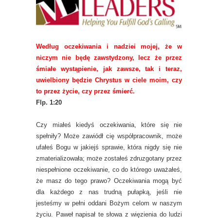
Według oczekiwania i nadziei mojej, że w
niczym nie będę zawstydzony, lecz że przez
śmiałe wystąpienie, jak zawsze, tak i teraz,
uwielbiony będzie Chrystus w ciele moim, czy
to przez życie, czy przez śmierć.
Flp. 1:20
Czy miałeś kiedyś oczekiwania, które się nie
spełniły? Może zawiódł cię współpracownik, może
ufałeś Bogu w jakiejś sprawie, która nigdy się nie
zmaterializowała; może zostałeś zdruzgotany przez
niespełnione oczekiwanie, co do którego uważałeś,
że masz do tego prawo? Oczekiwania mogą być
dla każdego z nas trudną pułapką, jeśli nie
jesteśmy w pełni oddani Bożym celom w naszym
życiu. Paweł napisał te słowa z więzienia do ludzi