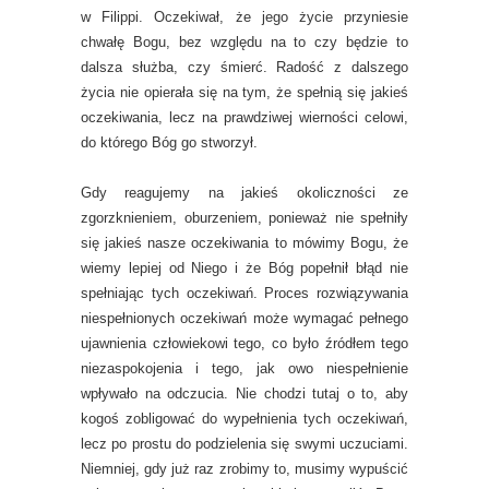
w Filippi. Oczekiwał, że jego życie przyniesie
chwałę Bogu, bez względu na to czy będzie to
dalsza służba, czy śmierć. Radość z dalszego
życia nie opierała się na tym, że spełnią się jakieś
oczekiwania, lecz na prawdziwej wierności celowi,
do którego Bóg go stworzył.
Gdy reagujemy na jakieś okoliczności ze
zgorzknieniem, oburzeniem, ponieważ nie spełniły
się jakieś nasze oczekiwania to mówimy Bogu, że
wiemy lepiej od Niego i że Bóg popełnił błąd nie
spełniając tych oczekiwań. Proces rozwiązywania
niespełnionych oczekiwań może wymagać pełnego
ujawnienia człowiekowi tego, co było źródłem tego
niezaspokojenia i tego, jak owo niespełnienie
wpływało na odczucia. Nie chodzi tutaj o to, aby
kogoś zobligować do wypełnienia tych oczekiwań,
lecz po prostu do podzielenia się swymi uczuciami.
Niemniej, gdy już raz zrobimy to, musimy wypuścić