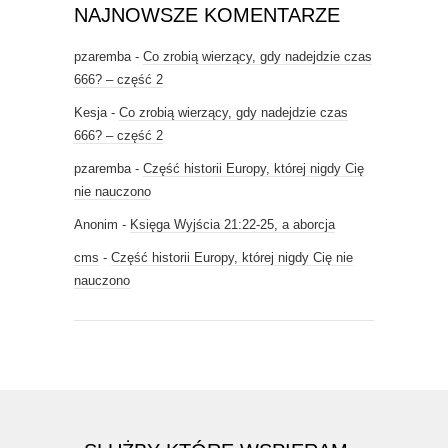
NAJNOWSZE KOMENTARZE
pzaremba
-
Co zrobią wierzący, gdy nadejdzie czas
666? – część 2
Kesja
-
Co zrobią wierzący, gdy nadejdzie czas
666? – część 2
pzaremba
-
Część historii Europy, której nigdy Cię
nie nauczono
Anonim
-
Księga Wyjścia 21:22-25, a aborcja
cms
-
Część historii Europy, której nigdy Cię nie
nauczono