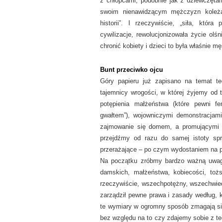
z chłopcami, podobnie jak z dziewczętam
swoim nienawidzącym mężczyzn koleżan
historii”. I rzeczywiście, „siła, któr
cywilizacje, rewolucjonizowała życie ol
chronić kobiety i dzieci to była właśnie m
Bunt przeciwko ojcu
Góry papieru już zapisano na temat t
tajemnicy wrogości, w której żyjemy od
potępienia małżeństwa (które pewni fe
gwałtem”), wojowniczymi demonstracjami
zajmowanie się domem, a promującymi zb
przejdźmy od razu do samej istoty spr
przerażające – po czym wydostaniem na pow
Na początku zróbmy bardzo ważną uwagę:
damskich, małżeństwa, kobiecości, tożs
rzeczywiście, wszechpotężny, wszechwied
zarządził pewne prawa i zasady według, k
te wymiary w ogromny sposób zmagają się
bez względu na to czy zdajemy sobie z t