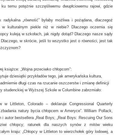
 ku temu potężnie szczęśliwemu dwupłciowemu rajowi, gdzie
tak radykalna „równość” byłaby możliwa i pożądana, dlaczegoż
j w kulturalnym piekle niż w niebie? Dlaczego oczernia się
opcy kuleją w szkołach, jak nigdy dotąd? Dlaczego nasze sądy
laczego, w skrócie, jeśli to wszystko jest o równości, jest tak
mężczyznom?
ej książce: „Wojna przeciwko chłopcom”:
tuje dziesiątki przykładów tego, jak amerykańska kultura,
nadmiernie długi czas na rzucanie oszczerstw i zmianę definicji
ry studenckiej w Wyższej Szkole w Columbine zabrzmiało:
w Littleton, Colorado – deklaruje Congressional Quarterly
 zbadania natury bycia chłopcem w Ameryce”. William Pollack,
n i autor bestsellera „Real Boys; „Real Boys: Rescuing Our Sons
dziwi chłopcy; ratunek dla naszych synów z mitów wieku
ałym kraju: „Chłopcy w Littleton to wierzchołek góry lodowej, a