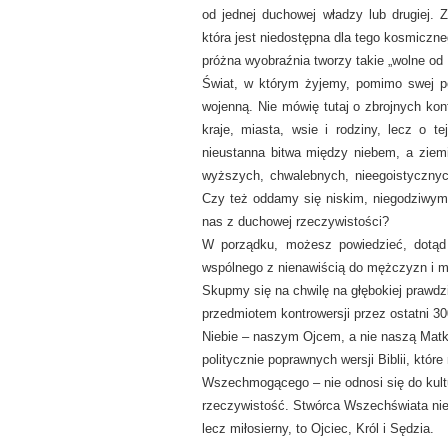
od jednej duchowej władzy lub drugiej. Z
która jest niedostępna dla tego kosmicz
próżna wyobraźnia tworzy takie „wolne od 
Świat, w którym żyjemy, pomimo swej pot
wojenną. Nie mówię tutaj o zbrojnych konf
kraje, miasta, wsie i rodziny, lecz o 
nieustanna bitwa między niebem, a zie
wyższych, chwalebnych, nieegoistycznych
Czy też oddamy się niskim, niegodziwym
nas z duchowej rzeczywistości?
W porządku, możesz powiedzieć, dotąd
wspólnego z nienawiścią do mężczyzn i 
Skupmy się na chwilę na głębokiej prawdzi
przedmiotem kontrowersji przez ostatni 30
Niebie – naszym Ojcem, a nie naszą Mat
politycznie poprawnych wersji Biblii, które
Wszechmogącego – nie odnosi się do kultu
rzeczywistość. Stwórca Wszechświata nie p
lecz miłosierny, to Ojciec, Król i Sędzia.