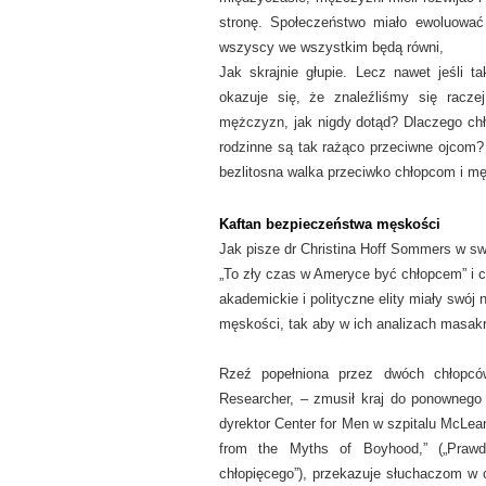
stronę. Społeczeństwo miało ewoluować
wszyscy we wszystkim będą równi,
Jak skrajnie głupie. Lecz nawet jeśli 
okazuje się, że znaleźliśmy się racze
mężczyzn, jak nigdy dotąd? Dlaczego chł
rodzinne są tak rażąco przeciwne ojcom? D
bezlitosna walka przeciwko chłopcom i 
Kaftan bezpieczeństwa męskości
Jak pisze dr Christina Hoff Sommers w sw
„
To zły czas w Ameryce być chłopcem” i cy
akademickie i polityczne elity miały swój 
męskości, tak aby w ich analizach masak
Rzeź popełniona przez dwóch chłopców 
Researcher, – zmusił kraj do ponownego
dyrektor Center for Men w szpitalu McLea
from the Myths of Boyhood,”
(„Praw
chłopięcego”), przekazuje słuchaczom w c