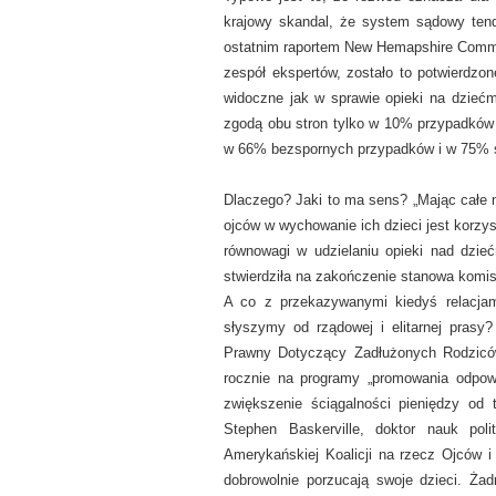
krajowy skandal, że system sądowy tend
ostatnim raportem New Hemapshire Comm
zespół ekspertów, zostało to potwierdzo
widoczne jak w sprawie opieki na dziećm
zgodą obu stron tylko w 10% przypadków 
w 66% bezspornych przypadków i w 75% 
Dlaczego? Jaki to ma sens? „Mając cał
ojców w wychowanie ich dzieci jest korzy
równowagi w udzielaniu opieki nad dzie
stwierdziła na zakończenie stanowa komis
A co z przekazywanymi kiedyś relacjam
słyszymy od rządowej i elitarnej prasy
Prawny Dotyczący Zadłużonych Rodziców
rocznie na programy „promowania odpow
zwiększenie ściągalności pieniędzy od 
Stephen Baskerville, doktor nauk pol
Amerykańskiej Koalicji na rzecz Ojców i 
dobrowolnie porzucają swoje dzieci. Żad