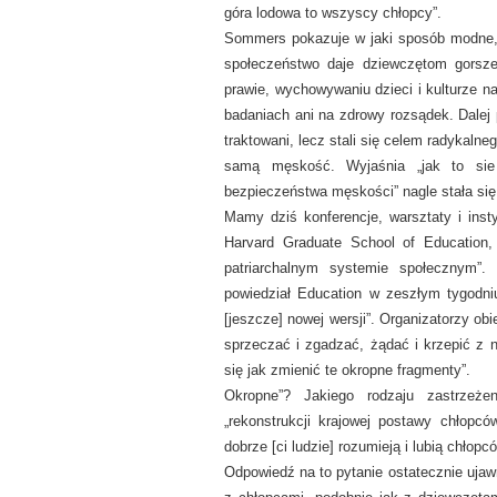
góra lodowa to wszyscy chłopcy”.
Sommers pokazuje w jaki sposób modne, p
społeczeństwo daje dziewczętom gorsz
prawie, wychowywaniu dzieci i kulturze n
badaniach ani na zdrowy rozsądek. Dalej 
traktowani, lecz stali się celem radykal
samą męskość. Wyjaśnia „jak to sie 
bezpieczeństwa męskości” nagle stała s
Mamy dziś konferencje, warsztaty i inst
Harvard Graduate School of Education,
patriarchalnym systemie społecznym”. 
powiedział Education w zeszłym tygodni
[jeszcze] nowej wersji”. Organizatorzy
obi
sprzeczać i zgadzać, żądać i krzepić z 
się jak zmienić te okropne fragmenty”.
Okropne”? Jakiego rodzaju zastrzeż
„rekonstrukcji krajowej postawy chłop
dobrze [ci ludzie] rozumieją i lubią chłop
Odpowiedź na to pytanie ostatecznie ujaw