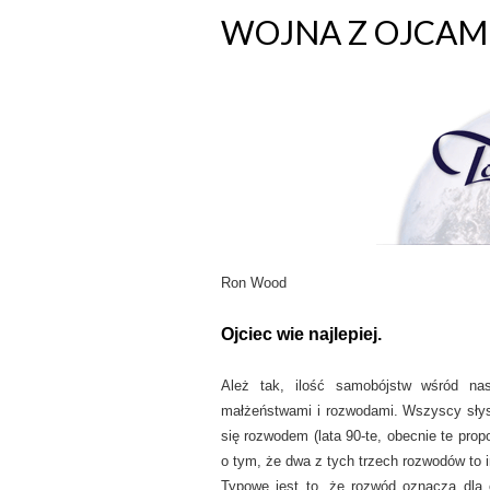
WOJNA Z OJCAM
Ron Wood
Ojciec wie najlepiej.
Ależ tak, ilość samobójstw wśród nas
małżeństwami i rozwodami. Wszyscy słys
się rozwodem (lata 90-te, obecnie te propo
o tym, że dwa z tych trzech rozwodów to 
Typowe jest to, że rozwód oznacza dla o