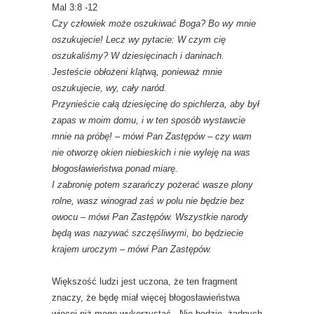
Mal 3:8 -12
Czy człowiek może oszukiwać Boga? Bo wy mnie
oszukujecie! Lecz wy pytacie: W czym cię
oszukaliśmy? W dziesięcinach i daninach.
Jesteście obłożeni klątwą, ponieważ mnie
oszukujecie, wy, cały naród.
Przynieście całą dziesięcinę do spichlerza, aby był
zapas w moim domu, i w ten sposób wystawcie
mnie na próbę! – mówi Pan Zastępów – czy wam
nie otworzę okien niebieskich i nie wyleję na was
błogosławieństwa ponad miarę.
I zabronię potem szarańczy pożerać wasze plony
rolne, wasz winograd zaś w polu nie będzie bez
owocu – mówi Pan Zastępów. Wszystkie narody
będą was nazywać szczęśliwymi, bo będziecie
krajem uroczym – mówi Pan Zastępów.
Większość ludzi jest uczona, że ten fragment
znaczy, że będę miał więcej błogosławieństwa
więcej niż mogę wykorzystać. Nie będzie, żadnych