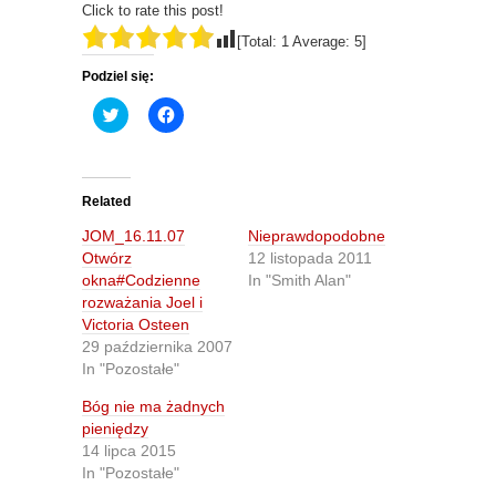
Click to rate this post!
[Total:
1
Average:
5
]
Podziel się:
C
C
l
l
i
i
c
c
k
k
t
t
o
o
Related
s
s
h
h
JOM_16.11.07
Nieprawdopodobne
a
a
r
r
Otwórz
12 listopada 2011
e
e
okna#Codzienne
In "Smith Alan"
o
o
n
n
rozważania Joel i
T
F
Victoria Osteen
w
a
i
c
29 października 2007
t
e
In "Pozostałe"
t
b
e
o
r
o
Bóg nie ma żadnych
(
k
O
(
pieniędzy
p
O
14 lipca 2015
e
p
n
e
In "Pozostałe"
s
n