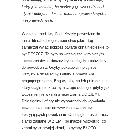
prześladują, abyście byli synami Ojca waszego,
który jest w niebie, bo słońce jego wschodzi nad
złymi i dobrymi i deszcz pada na sprawiedliwych i
niesprawiedliwych.
W czasie modlitwy Duch Święty powiedział do
mnie: literalne błogosławieństwo jakie Bóg
zamierzał wylać poprzez otwarte okna niebieskie to
był DESZCZ. To było najważniejsze w rolniczym
społeczeństwie i deszcz był niezbędnie potrzebny
do powodzenia. Gdyby pokutowali i przynieśli
wszystkie dziesięciny i ofiary z prawdziwie
pragnącego serca, Bóg wylałby na ich pola deszcz,
który ciągle nie zrobiłby niczego dobrego, gdyby już
wcześniej nie wysiali swego ziarna DO ZIEMI.
Dziesięciny i ofiary nie wystarczały do wywołania
powodzenia, lecz do wywołania warunków
sprzyjających powodzeniu. Oni ciągle musieli mieć
ziarno zasiane W ZIEMI, bo inaczej wszystko, co
zebraliby ze swojej ziemi, to byłoby BŁOTO.