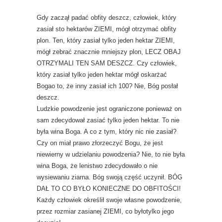
Gdy zaczął padać obfity deszcz, człowiek, który
zasiał sto hektarów ZIEMI, mógł otrzymać obfity
plon. Ten, który zasiał tylko jeden hektar ZIEMI,
mógł zebrać znacznie mniejszy plon, LECZ OBAJ
OTRZYMALI TEN SAM DESZCZ. Czy człowiek,
który zasiał tylko jeden hektar mógł oskarżać
Bogao to, że inny zasiał ich 100? Nie, Bóg posłał
deszcz.
Ludzkie powodzenie jest ograniczone ponieważ on
sam zdecydował zasiać tylko jeden hektar. To nie
była wina Boga. A co z tym, który nic nie zasiał?
Czy on miał prawo złorzeczyć Bogu, że jest
niewierny w udzielaniu powodzenia? Nie, to nie była
wina Boga, że lenistwo zdecydowało o nie
wysiewaniu ziarna. Bóg swoją część uczynił. BÓG
DAŁ TO CO BYŁO KONIECZNE DO OBFITOŚCI!
Każdy człowiek określił swoje własne powodzenie,
przez rozmiar zasianej ZIEMI, co byłotylko jego