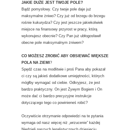
JAKIE DUŻE JEST TWOJE POLE?
Bądź pomysłowy. Czy twoje pole daje już
maksymalne żniwo? Czy już od brzegu do brzegu
rośnie kukurydza? Czy jest jeszcze jakiekolwiek
miejsce na finansowy przyrost w pracy, którą
wykonujesz obecnie? Czy Pan już ubłogosławił
obecne pole maksymalnym żniwem?
CO MOŻESZ ZROBIĆ ABY OBSIEWAĆ WIĘKSZE
POLA NA ZIEMI
?
Spędź czas na modlitwie i proś Pana aby pokazał
ci czy są jakieś dodatkowe umiejętności, których
mógłby wymagać od ciebie. Odkryjesz, że jest
bardzo praktyczny. On jest Żywym Bogiem i On
może dać ci bardzo precyzyjne instrukcje
dotyczącego tego co powinieneś robić?
Oczywiście otrzymanie odpowiedzi na te pytania
wymaga od nasz więcej niż „wrzucenie” każdej
Niedzieli naszych legalistycznych dziesięciu