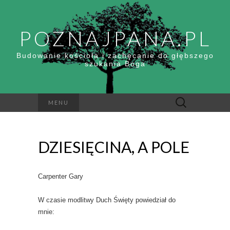
POZNAJPANA.PL
Budowanie kościoła i zachęcanie do głębszego
szukania Boga
Szukaj:
MENU
DZIESIĘCINA, A POLE
Carpenter Gary
W czasie modlitwy Duch Święty powiedział do
mnie: