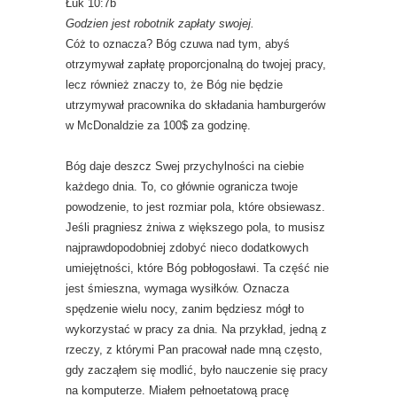
Łuk 10:7b
Godzien jest robotnik zapłaty swojej.
Cóż to oznacza? Bóg czuwa nad tym, abyś
otrzymywał zapłatę proporcjonalną do twojej pracy,
lecz również znaczy to, że Bóg nie będzie
utrzymywał pracownika do składania hamburgerów
w McDonaldzie za 100$ za godzinę.
Bóg daje deszcz Swej przychylności na ciebie
każdego dnia. To, co głównie ogranicza twoje
powodzenie, to jest rozmiar pola, które obsiewasz.
Jeśli pragniesz żniwa z większego pola, to musisz
najprawdopodobniej zdobyć nieco dodatkowych
umiejętności, które Bóg pobłogosławi. Ta część nie
jest śmieszna, wymaga wysiłków. Oznacza
spędzenie wielu nocy, zanim będziesz mógł to
wykorzystać w pracy za dnia. Na przykład, jedną z
rzeczy, z którymi Pan pracował nade mną często,
gdy zacząłem się modlić, było nauczenie się pracy
na komputerze. Miałem pełnoetatową pracę