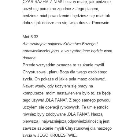
CZAS RAZEM Z NIM! Lecz w miarę, jak będziesz
uczył się poruszać zgodnie z Jego planem,
będziesz miał powodzenie i będziesz się miał tak
dobrze jak dobrze ma się twoja dusza. Ponownie:
Mat 6:33
Ale szukajcie najpierw Królestwa Bożego i
sprawiedliwości jego, a wszystko inne będzie wam
dodane.
Przede wszystkim oznacza to szukanie myśli
Chrystusowej, planu Boga dla twego osobistego
życia. On pokaże ci jakie pola masz obsiewać.
Nawet wtedy, gdy uczyłem się pracy na
komputerze, moim nastawieniem było to, że będę
tego używał „DLA PANA”. Z tego samego powodu
uczyłem się operacji rynkowych. Te umiejętności
również były zdobywane „DLA PANA”. Naszą
pierwszą i najważniejszą odpowiedzialnością jest
zawsze szukanie myśli Chrystusowej dla naszego
życia w JEGO KRÓLESTWIE.