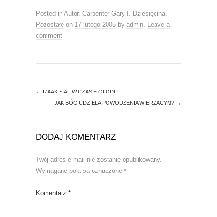
i
s
n
i
Posted in
Autor
,
Carpenter Gary I
,
Dziesięcina
,
n
n
e
n
Pozostałe
on
17 lutego 2005
by
admin
.
Leave a
w
e
w
w
comment
i
w
n
i
d
n
o
d
w
o
)
w
)
←
IZAAK SIAL W CZASIE GLODU
JAK BÓG UDZIELA POWODZENIA WIERZACYM?
→
DODAJ KOMENTARZ
Twój adres e-mail nie zostanie opublikowany.
Wymagane pola są oznaczone
*
Komentarz
*