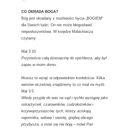
CO OKRADA BOGA?
Bóg jest okradany z możliwości bycia „BOGIEM”
dla Swoich ludzi. On nie może błogosławić
nieposłuszeństwa. W księdze Malachiasza
czytamy:
Mal 3:10
Przynieście całą dziesięcinę do spichlerza, aby był
zapas w moim domu.
Musisz to wziąć w odpowiednim kontekście. Kilka
wersów wcześniej znajdziemy to co miał na myśli:
Mal 3:5
Wtedy przyjdę do was na sąd i rychło wystąpię jako
oskarżycieli, czarowników, cudzołożników i
krzywoprzysięzców, tych, którzy uciskają
najemnika, wdowę i sierotę, gnębią obcego
przybysza, a mnie się nie boją – mówi Pan