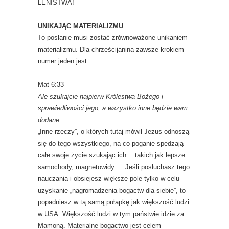
LENISTWA!
UNIKAJĄC MATERIALIZMU
To posłanie musi zostać zrównoważone unikaniem
materializmu. Dla chrześcijanina zawsze krokiem
numer jeden jest:
Mat 6:33
Ale szukajcie najpierw Królestwa Bożego i
sprawiedliwości jego, a wszystko inne będzie wam
dodane.
„Inne rzeczy”, o których tutaj mówił Jezus odnoszą
się do tego wszystkiego, na co poganie spędzają
całe swoje życie szukając ich… takich jak lepsze
samochody, magnetowidy…. Jeśli posłuchasz tego
nauczania i obsiejesz większe pole tylko w celu
uzyskanie „nagromadzenia bogactw dla siebie”, to
popadniesz w tą samą pułapkę jak większość ludzi
w USA. Większość ludzi w tym państwie idzie za
Mamoną. Materialne bogactwo jest celem