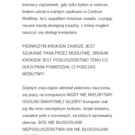
kierowcy ciężarówek, gdy tylko byłem w mieście,
brałem udział w każdym spotkaniu w Centrum
Modlitwy, lecz wypaliłem mnóstwo światła, czytając
nocami każdą dostępną książkę, z której mogłem
nauczyć się obsługi komputera.
PIERWSZYM KROKIEM ZAWSZE JEST
SZUKANIE PANA PRZEZ MODLITWĘ. DRUGIM
KROKIEM JEST POSŁUSZEŃSTWO TEMU CO
DUCH PANA POWIEDZIAŁ CI PODCZAS
MODLITWY!
Gdybym zwyczajnie odmówił poleceniu nauczenia
się pracy na komputerze NIGDY NIE MIELIBYŚMY
OGÓLNO-ŚWIATOWEJ SŁUŻBY! Komputer stał
się dla mnie niezbędnym krokiem, dzięki któremu
zasiałem pole o rozmiarach, na których wysiewamy
obecnie. BÓG NIE BŁOGOSŁAWI
NIEPOSŁUSZEŃSTWA! ANI NIE BŁOGOSŁAWI