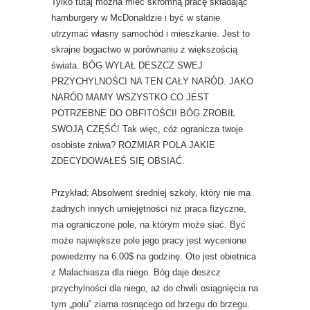
Tylko tutaj można mieć skromną pracę składając
hamburgery w McDonaldzie i być w stanie
utrzymać własny samochód i mieszkanie. Jest to
skrajne bogactwo w porównaniu z większością
świata. BÓG WYLAŁ DESZCZ SWEJ
PRZYCHYLNOŚCI NA TEN CAŁY NARÓD. JAKO
NARÓD MAMY WSZYSTKO CO JEST
POTRZEBNE DO OBFITOŚCI! BÓG ZROBIŁ
SWOJĄ CZĘŚĆ! Tak więc, cóż ogranicza twoje
osobiste żniwa? ROZMIAR POLA JAKIE
ZDECYDOWAŁEŚ SIĘ OBSIAĆ.
Przykład: Absolwent średniej szkoły, który nie ma
żadnych innych umiejętności niż praca fizyczne,
ma ograniczone pole, na którym może siać. Być
może największe pole jego pracy jest wycenione
powiedzmy na 6.00$ na godzinę. Oto jest obietnica
z Malachiasza dla niego. Bóg daje deszcz
przychylności dla niego, aż do chwili osiągnięcia na
tym „polu” ziarna rosnącego od brzegu do brzegu.