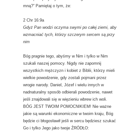
mną?” Pamiętaj o tym, że:
2 Chr 16:9a
Gdyż Pan wodzi oczyma swymi po całej ziemi, aby
wzmacniać tych, którzy szczerym sercem są przy
nim
Bóg pragnie tego, abyśmy w Nim i tylko w Nim
szukali naszej pomocy. Nigdy nie zapomnij
wszystkich mężczyzn i kobiet z Biblii, którzy mieli
wielkie powodzenie, gdy zostali pojmani przez
wrogie narody. Daniel, Józef i wielu innych w
nadnaturalny sposób odbierali powodzenie, nawet
jeśli znajdowali się w więzieniu wbrew ich woli.
BÓG JEST TWOIM POMOCNIKIEM! Nie ważne
jakie są warunki ekonomiczne w twoim kraju, Bóg
będzie ci błogosławił jeśli w sercu będziesz szukać
Go i tylko Jego jako twoje ŹRÓDŁO: