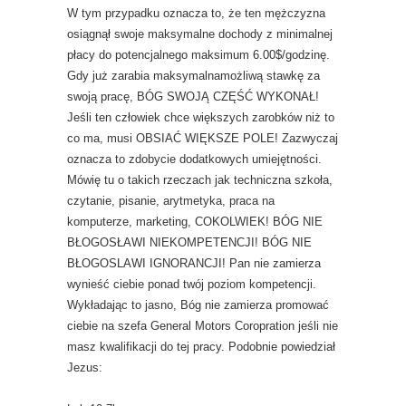
W tym przypadku oznacza to, że ten mężczyzna
osiągnął swoje maksymalne dochody z minimalnej
płacy do potencjalnego maksimum 6.00$/godzinę.
Gdy już zarabia maksymalnamożliwą stawkę za
swoją pracę, BÓG SWOJĄ CZĘŚĆ WYKONAŁ!
Jeśli ten człowiek chce większych zarobków niż to
co ma, musi OBSIAĆ WIĘKSZE POLE! Zazwyczaj
oznacza to zdobycie dodatkowych umiejętności.
Mówię tu o takich rzeczach jak techniczna szkoła,
czytanie, pisanie, arytmetyka, praca na
komputerze, marketing, COKOLWIEK! BÓG NIE
BŁOGOSŁAWI NIEKOMPETENCJI! BÓG NIE
BŁOGOSLAWI IGNORANCJI! Pan nie zamierza
wynieść ciebie ponad twój poziom kompetencji.
Wykładając to jasno, Bóg nie zamierza promować
ciebie na szefa General Motors Coropration jeśli nie
masz kwalifikacji do tej pracy. Podobnie powiedział
Jezus: