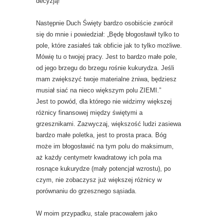
decyzją!
Następnie Duch Święty bardzo osobiście zwrócił
się do mnie i powiedział: „Będę błogosławił tylko to
pole, które zasiałeś tak obficie jak to tylko możliwe.
Mówię tu o twojej pracy. Jest to bardzo małe pole,
od jego brzegu do brzegu rośnie kukurydza. Jeśli
mam zwiększyć twoje materialne żniwa, będziesz
musiał siać na nieco większym polu ZIEMI.”
Jest to powód, dla którego nie widzimy większej
różnicy finansowej między świętymi a
grzesznikami. Zazwyczaj, większość ludzi zasiewa
bardzo małe poletka, jest to prosta praca. Bóg
może im błogosławić na tym polu do maksimum,
aż każdy centymetr kwadratowy ich pola ma
rosnące kukurydze (mały potencjał wzrostu), po
czym, nie zobaczysz już większej różnicy w
porównaniu do grzesznego sąsiada.
W moim przypadku, stale pracowałem jako