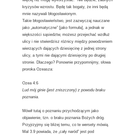
kryzysów wzrostu. Będę tak bogaty, że inni będą
mnie nazywali błogosławionym.
Takie błogosławieństwo, jest zazwyczaj nauczane
jako „automatyczne” [jako formuła], a jednak w
większości sąsiedztw, możesz przejechać wzdłuż
ulicy i nie stwierdzisz różnicy między powodzeniem
wierzących dających dziesięcinę z jednej strony
ulicy, a tymi nie dającymi dziesięciny po drugiej
stronie. Dlaczego? Ponownie przypomnijmy, słowa
proroka Ozeasza:
Ozea 4:6
Lud mój ginie (jest zniszczony) z powodu braku
poznania.
Mówił tutaj o poznaniu przychodzącym jako
objawienie, tzn. o braku poznania Bożych dróg.
Przyjrzyjmy się bliżej temu, co te wersety mówią.
Mal 3.9 powiada, że „cały naród” jest pod