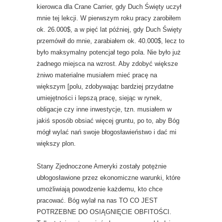
kierowca dla Crane Carrier, gdy Duch Święty uczył
mnie tej lekcji. W pierwszym roku pracy zarobiłem
ok. 26.000$, a w pięć lat później, gdy Duch Święty
przemówił do mnie, zarabiałem ok. 40.000$, lecz to
było maksymalny potencjał tego pola. Nie było już
żadnego miejsca na wzrost. Aby zdobyć większe
żniwo materialne musiałem mieć pracę na
większym [polu, zdobywając bardziej przydatne
umiejętności i lepszą pracę, siejąc w rynek,
obligacje czy inne inwestycje, tzn. musiałem w
jakiś sposób obsiać więcej gruntu, po to, aby Bóg
mógł wylać nań swoje błogosławieństwo i dać mi
większy plon.
Stany Zjednoczone Ameryki zostały potężnie
ubłogosławione przez ekonomiczne warunki, które
umożliwiają powodzenie każdemu, kto chce
pracować. Bóg wylał na nas TO CO JEST
POTRZEBNE DO OSIĄGNIĘCIE OBFITOŚCI.