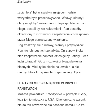
Zastępów.
„Spichlerz” był w świątyni miejscem, gdzie
wszystko było przechowywane. Wdowy, sieroty i
obcy mogli być nakarmieni z tego spichlerza. Bez
niego, zostali by nie nakarmieni i Pan zostałby
okradziony z możliwości zaopatrzenia ich w sposób
przez Niego przewidziany w zakonie.
Bóg troszczy się o wdowy, sieroty i przybyszów.
Pan nie lubi pustych żołądków, On zapewnił dla
nich zaopatrzenie poprzez dziesięciny i ofiary. Lecz
ludzi „okradali” Go z możliwości błogosławienia
biednych. Mieli tylko siebie na uwadze, a nie
rzeczy, które liczą się dla Boga naszego Ojca.
DLA TYCH MIESZKAJĄCYCH W INNYCH
PAŃSTWACH
Możesz powiedzieć: ” Wszystko w porządku Gery,
lecz je nie mieszka w USA. Ekonomiczne warunki
nie są tak przychylne dla naszego narodu. Co ze