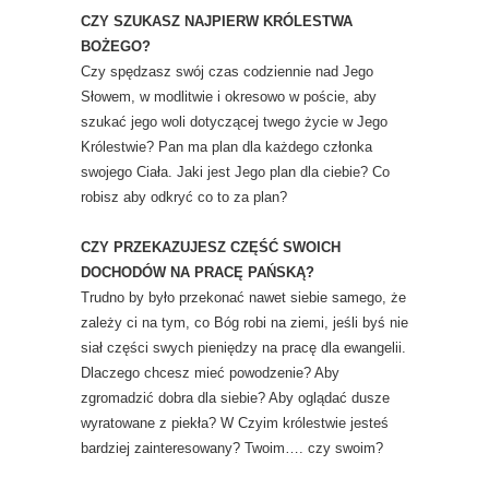
CZY SZUKASZ NAJPIERW KRÓLESTWA
BOŻEGO?
Czy spędzasz swój czas codziennie nad Jego
Słowem, w modlitwie i okresowo w poście, aby
szukać jego woli dotyczącej twego życie w Jego
Królestwie? Pan ma plan dla każdego członka
swojego Ciała. Jaki jest Jego plan dla ciebie? Co
robisz aby odkryć co to za plan?
CZY PRZEKAZUJESZ CZĘŚĆ SWOICH
DOCHODÓW NA PRACĘ PAŃSKĄ?
Trudno by było przekonać nawet siebie samego, że
zależy ci na tym, co Bóg robi na ziemi, jeśli byś nie
siał części swych pieniędzy na pracę dla ewangelii.
Dlaczego chcesz mieć powodzenie? Aby
zgromadzić dobra dla siebie? Aby oglądać dusze
wyratowane z piekła? W Czyim królestwie jesteś
bardziej zainteresowany? Twoim…. czy swoim?