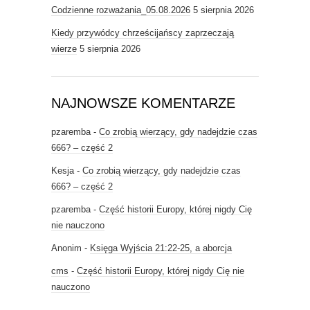
Codzienne rozważania_05.08.2026
5 sierpnia 2026
Kiedy przywódcy chrześcijańscy zaprzeczają
wierze
5 sierpnia 2026
NAJNOWSZE KOMENTARZE
pzaremba
-
Co zrobią wierzący, gdy nadejdzie czas
666? – część 2
Kesja
-
Co zrobią wierzący, gdy nadejdzie czas
666? – część 2
pzaremba
-
Część historii Europy, której nigdy Cię
nie nauczono
Anonim
-
Księga Wyjścia 21:22-25, a aborcja
cms
-
Część historii Europy, której nigdy Cię nie
nauczono