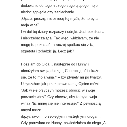
dodawanie do tego niczego sugerującego moje
niedociągnięcie czy zaniedbanie.
„Ojcze, proszę, nie zniosę tej myśli, że to była
moja wina”.
I w dół tej dziury rozpaczy i udręki. Jest bezlitosna
i nieprzebaczająca. Tak więc, widziałam, że nie
mogę tu pozostać, a raczej spotkać się z tą
szpetotą i zgładzić ją. Lecz jak?
Poszłam do Ojca… następnie do Hunny i
obnażyłam swoją duszę. „ Co zrobię jeśli okaże
się, że to moja wina?” – łzy płynęły mi po twarzy.
Usłyszałam jak przez prawe ramię Ojciec mówi:
”Jak wiele przyczyn możesz obrócić w swoje
poczucie winy? Czy chcesz, aby to była twoja
wina? Nic mniej cię nie interesuje?” Z pewnością
umysł może
dążyć swoimi przebiegłymi i wstrętnymi drogami.
Gdy patrzyłam na Hunny, powiedziałam do niego „A