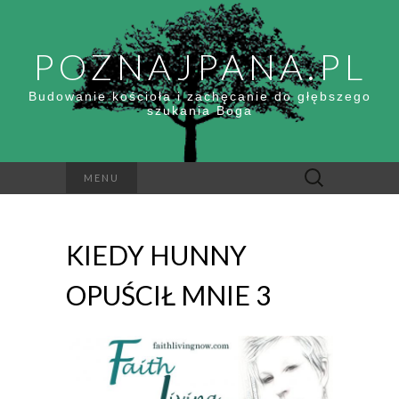
POZNAJPANA.PL
Budowanie kościoła i zachęcanie do głębszego
szukania Boga
Szukaj:
MENU
KIEDY HUNNY
OPUŚCIŁ MNIE 3