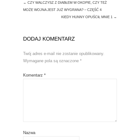
)
w
←
CZY WALCZYSZ Z DIABŁEM W OKOPIE, CZY TEŻ
)
MOŻE WOJNA JEST JUŻ WYGRANA? – CZĘŚĆ 4
KIEDY HUNNY OPUŚCIŁ MNIE 1
→
DODAJ KOMENTARZ
Twój adres e-mail nie zostanie opublikowany.
Wymagane pola są oznaczone
*
Komentarz
*
Nazwa