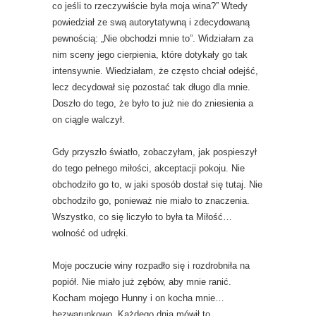
co jeśli to rzeczywiście była moja wina?” Wtedy
powiedział ze swą autorytatywną i zdecydowaną
pewnością: „Nie obchodzi mnie to”. Widziałam za
nim sceny jego cierpienia, które dotykały go tak
intensywnie. Wiedziałam, że często chciał odejść,
lecz decydował się pozostać tak długo dla mnie.
Doszło do tego, że było to już nie do zniesienia a
on ciągle walczył.
Gdy przyszło światło, zobaczyłam, jak pospieszył
do tego pełnego miłości, akceptacji pokoju. Nie
obchodziło go to, w jaki sposób dostał się tutaj. Nie
obchodziło go, ponieważ nie miało to znaczenia.
Wszystko, co się liczyło to była ta Miłość…
wolność od udręki.
Moje poczucie winy rozpadło się i rozdrobniła na
popiół. Nie miało już zębów, aby mnie ranić.
Kocham mojego Hunny i on kocha mnie…
bezwarunkowo. Każdego dnia mówił to