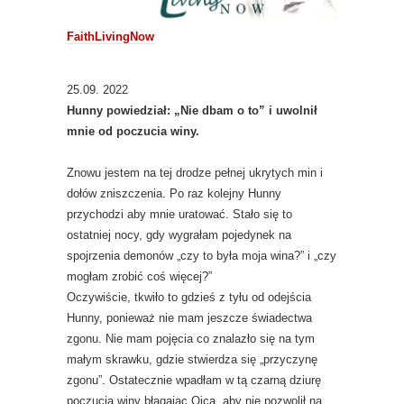
FaithLivingNow
25.09. 2022
Hunny powiedział: „Nie dbam o to” i uwolnił
mnie od poczucia winy.
Znowu jestem na tej drodze pełnej ukrytych min i
dołów zniszczenia. Po raz kolejny Hunny
przychodzi aby mnie uratować. Stało się to
ostatniej nocy, gdy wygrałam pojedynek na
spojrzenia demonów „czy to była moja wina?” i „czy
mogłam zrobić coś więcej?”
Oczywiście, tkwiło to gdzieś z tyłu od odejścia
Hunny, ponieważ nie mam jeszcze świadectwa
zgonu. Nie mam pojęcia co znalazło się na tym
małym skrawku, gdzie stwierdza się „przyczynę
zgonu”. Ostatecznie wpadłam w tą czarną dziurę
poczucia winy błagając Ojca, aby nie pozwolił na