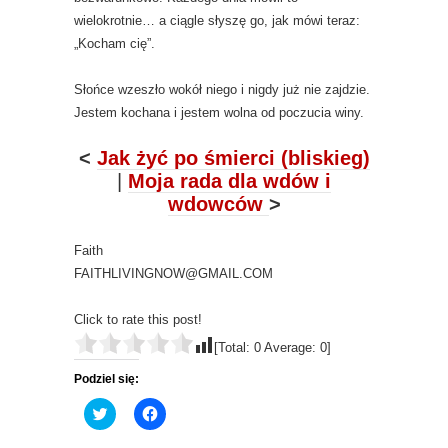
wielokrotnie… a ciągle słyszę go, jak mówi teraz:
„Kocham cię”.
Słońce wzeszło wokół niego i nigdy już nie zajdzie.
Jestem kochana i jestem wolna od poczucia winy.
<
Jak żyć po śmierci (bliskieg)
|
Moja rada dla wdów i
wdowców
>
Faith
FAITHLIVINGNOW@GMAIL.COM
Click to rate this post!
[Total:
0
Average:
0
]
Podziel się:
C
C
l
l
i
i