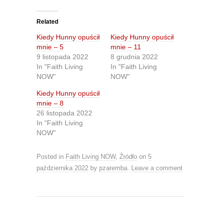
c
c
k
k
t
t
o
o
Related
s
s
h
h
Kiedy Hunny opuścił
Kiedy Hunny opuścił
a
a
r
r
mnie – 5
mnie – 11
e
e
9 listopada 2022
8 grudnia 2022
o
o
n
n
In "Faith Living
In "Faith Living
T
F
NOW"
NOW"
w
a
i
c
t
e
Kiedy Hunny opuścił
t
b
mnie – 8
e
o
r
o
26 listopada 2022
(
k
O
(
In "Faith Living
p
O
NOW"
e
p
n
e
s
n
i
s
Posted in
Faith Living NOW
,
Źródło
on
5
n
i
n
n
października 2022
by
pzaremba
.
Leave a comment
e
n
w
e
w
w
i
w
n
i
d
n
o
d
w
o