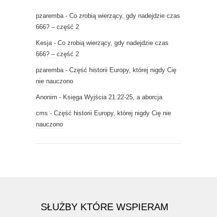
pzaremba
-
Co zrobią wierzący, gdy nadejdzie czas
666? – część 2
Kesja
-
Co zrobią wierzący, gdy nadejdzie czas
666? – część 2
pzaremba
-
Część historii Europy, której nigdy Cię
nie nauczono
Anonim
-
Księga Wyjścia 21:22-25, a aborcja
cms
-
Część historii Europy, której nigdy Cię nie
nauczono
SŁUŻBY KTÓRE WSPIERAM