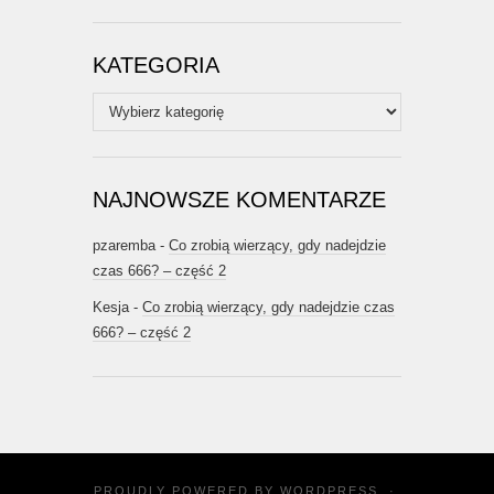
KATEGORIA
Kategoria
NAJNOWSZE KOMENTARZE
pzaremba
-
Co zrobią wierzący, gdy nadejdzie
czas 666? – część 2
Kesja
-
Co zrobią wierzący, gdy nadejdzie czas
666? – część 2
PROUDLY POWERED BY
WORDPRESS
·