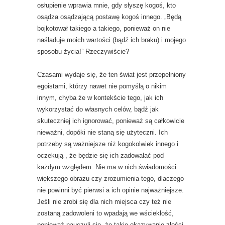
osłupienie wprawia mnie, gdy słyszę kogoś, kto
osądza osądzającą postawę kogoś innego. „Będą
bojkotował takiego a takiego, ponieważ on nie
naśladuje moich wartości (bądź ich braku) i mojego
sposobu życia!” Rzeczywiście?
Czasami wydaje się, że ten świat jest przepełniony
egoistami, którzy nawet nie pomyślą o nikim
innym, chyba że w kontekście tego, jak ich
wykorzystać do własnych celów, bądź jak
skuteczniej ich ignorować, ponieważ są całkowicie
nieważni, dopóki nie staną się użyteczni. Ich
potrzeby są ważniejsze niż kogokolwiek innego i
oczekują , że będzie się ich zadowalać pod
każdym względem. Nie ma w nich świadomości
większego obrazu czy zrozumienia tego, dlaczego
nie powinni być pierwsi a ich opinie najważniejsze.
Jeśli nie zrobi się dla nich miejsca czy też nie
zostaną zadowoleni to wpadają we wściekłość,
ponieważ nauczyli się, że takie okazywanie złości