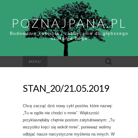
POZNAJPANA.PL
Budowanie kościoła i zachęcanie do głębszego
szukania Boga
Szukaj:
MENU
STAN_20/21.05.2019
Chcę zacząć dziś nowy cykl postów, które nazwę:
„Tu w ogóle nie chodzi o mnie”. Większość
przyklasnęłaby chętnie postom zatytułowanym: „Tu
wszystko kręci się wokół mnie”, ponieważ wolimy
odbijać nasze narcystyczne myślenia na innych. W