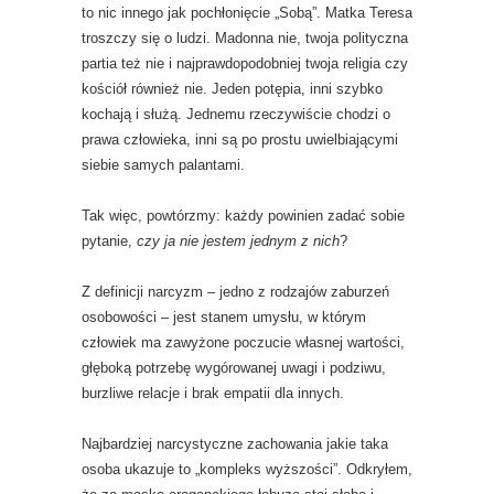
to nic innego jak pochłonięcie „Sobą”. Matka Teresa
troszczy się o ludzi. Madonna nie, twoja polityczna
partia też nie i najprawdopodobniej twoja religia czy
kościół również nie. Jeden potępia, inni szybko
kochają i służą. Jednemu rzeczywiście chodzi o
prawa człowieka, inni są po prostu uwielbiającymi
siebie samych palantami.
Tak więc, powtórzmy: każdy powinien zadać sobie
pytanie,
czy ja nie jestem jednym z nich
?
Z definicji narcyzm – jedno z rodzajów zaburzeń
osobowości – jest stanem umysłu, w którym
człowiek ma zawyżone poczucie własnej wartości,
głęboką potrzebę wygórowanej uwagi i podziwu,
burzliwe relacje i brak empatii dla innych.
Najbardziej narcystyczne zachowania jakie taka
osoba ukazuje to „kompleks wyższości”. Odkryłem,