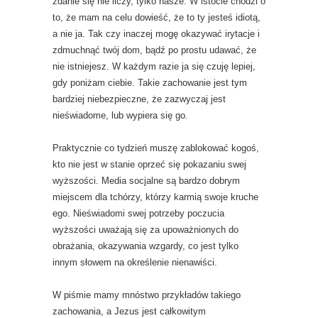
zdanie się nie liczy, tylko nasze. W istocie chodzi o
to, że mam na celu dowieść, że to ty jesteś idiotą,
a nie ja. Tak czy inaczej mogę okazywać irytacje i
zdmuchnąć twój dom, bądź po prostu udawać, że
nie istniejesz. W każdym razie ja się czuję lepiej,
gdy poniżam ciebie. Takie zachowanie jest tym
bardziej niebezpieczne, że zazwyczaj jest
nieświadome, lub wypiera się go.
Praktycznie co tydzień muszę zablokować kogoś,
kto nie jest w stanie oprzeć się pokazaniu swej
wyższości. Media socjalne są bardzo dobrym
miejscem dla tchórzy, którzy karmią swoje kruche
ego. Nieświadomi swej potrzeby poczucia
wyższości uważają się za upoważnionych do
obrażania, okazywania wzgardy, co jest tylko
innym słowem na określenie nienawiści.
W piśmie mamy mnóstwo przykładów takiego
zachowania, a Jezus jest całkowitym