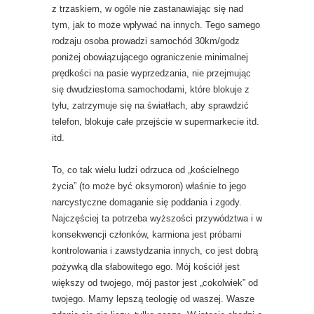
z trzaskiem, w ogóle nie zastanawiając się nad
tym, jak to może wpływać na innych. Tego samego
rodzaju osoba prowadzi samochód 30km/godz
poniżej obowiązującego ograniczenie minimalnej
prędkości na pasie wyprzedzania, nie przejmując
się dwudziestoma samochodami, które blokuje z
tyłu, zatrzymuje się na światłach, aby sprawdzić
telefon, blokuje całe przejście w supermarkecie itd.
itd.
To, co tak wielu ludzi odrzuca od „kościelnego
życia” (to może być oksymoron) właśnie to jego
narcystyczne domaganie się poddania i zgody.
Najczęściej ta potrzeba wyższości przywództwa i w
konsekwencji członków, karmiona jest próbami
kontrolowania i zawstydzania innych, co jest dobrą
pożywką dla słabowitego ego. Mój kościół jest
większy od twojego, mój pastor jest „cokolwiek” od
twojego. Mamy lepszą teologię od waszej. Wasze