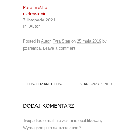
T
F
w
a
Parę myśli o
i
c
t
e
uzdrowieniu
t
b
7 listopada 2021
e
o
r
o
In "Autor"
(
k
O
(
p
O
e
p
Posted in
Autor
,
Tyra Stan
on
25 maja 2019
by
n
e
s
n
pzaremba
.
Leave a comment
i
s
n
i
n
n
e
n
w
e
w
w
i
w
n
i
d
n
←
POWIEDZ ARCHIPOWI
STAN_22/23.05.2019
→
o
d
w
o
)
w
)
DODAJ KOMENTARZ
Twój adres e-mail nie zostanie opublikowany.
Wymagane pola są oznaczone
*