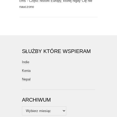
cms
-
Część historii Europy, której nigdy Cię nie
nauczono
SŁUŻBY KTÓRE WSPIERAM
Indie
Kenia
Nepal
ARCHIWUM
Archiwum