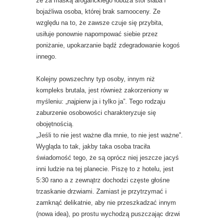
że za maską aroganckiego łobuza stoi słaba i
bojaźliwa osoba, której brak samooceny. Ze
względu na to, że zawsze czuje się przybita,
usiłuje ponownie napompować siebie przez
poniżanie, upokarzanie bądź zdegradowanie kogoś
innego.
Kolejny powszechny typ osoby, innym niż
kompleks brutala, jest również zakorzeniony w
myśleniu: „najpierw ja i tylko ja”. Tego rodzaju
zaburzenie osobowości charakteryzuje się
obojętnością.
„Jeśli to nie jest ważne dla mnie, to nie jest ważne”.
Wygląda to tak, jakby taka osoba traciła
świadomość tego, że są oprócz niej jeszcze jacyś
inni ludzie na tej planecie. Piszę to z hotelu, jest
5:30 rano a z zewnątrz dochodzi częste głośne
trzaskanie drzwiami. Zamiast je przytrzymać i
zamknąć delikatnie, aby nie przeszkadzać innym
(nowa idea), po prostu wychodzą puszczając drzwi