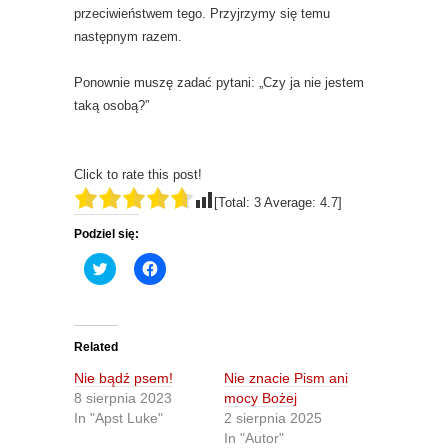
przeciwieństwem tego. Przyjrzymy się temu
następnym razem.
Ponownie muszę zadać pytani: „Czy ja nie jestem
taką osobą?”
Click to rate this post!
[Total:
3
Average:
4.7
]
Podziel się:
C
C
l
l
i
i
c
c
k
k
t
t
o
o
Related
s
s
h
h
Nie bądź psem!
Nie znacie Pism ani
a
a
r
r
8 sierpnia 2023
mocy Bożej
e
e
In "Apst Luke"
2 sierpnia 2025
o
o
n
n
In "Autor"