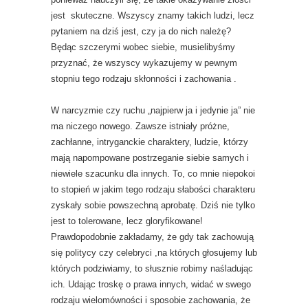
jest skuteczne. Wszyscy znamy takich ludzi, lecz
pytaniem na dziś jest, czy ja do nich należę?
Będąc szczerymi wobec siebie, musielibyśmy
przyznać, że wszyscy wykazujemy w pewnym
stopniu tego rodzaju skłonności i zachowania .
W narcyzmie czy ruchu „najpierw ja i jedynie ja” nie
ma niczego nowego. Zawsze istniały próżne,
zachłanne, intryganckie charaktery, ludzie, którzy
mają napompowane postrzeganie siebie samych i
niewiele szacunku dla innych. To, co mnie niepokoi
to stopień w jakim tego rodzaju słabości charakteru
zyskały sobie powszechną aprobatę. Dziś nie tylko
jest to tolerowane, lecz gloryfikowane!
Prawdopodobnie zakładamy, że gdy tak zachowują
się politycy czy celebryci ,na których głosujemy lub
których podziwiamy, to słusznie robimy naśladując
ich. Udając troskę o prawa innych, widać w swego
rodzaju wielomówności i sposobie zachowania, że