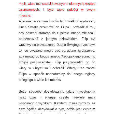
mieli, wielu też sparaliżowanych i ułomnych zostało
uzdrowionych. I było wiele radości w owym
mieście.
A jednak, w samym środku tych wielkich wydarzeń,
Duch Święty przemówił do Filipa i powiedział mu,
aby odszedł stamtąd do zupełnie innego miejsca i
porozmawiać z jednym człowiekiem. Filip był
wrażliwy na prowadzenie Ducha Świętego i zostawił
to, co uważane mogło być za udane wydarzenie,
aby mówić do kogoś innego ? etiopskiego eunucha.
Dzięki posłuszeństwu Filip przyprowadził go do
wiary w Chrystusa i ochrzcił. Wtedy Pan zabrał
Filipa w sposób nadnaturalny do innego regiony
odległego o wiele kilometrów.
Boże sposoby decydowania, gdzie inwestujemy
nasz czas i energię często niewiele mają
wspólnego z wynikami. Każdemu z nas grozi to, że
sam będzie decydował o tym, gdzie jest centrum