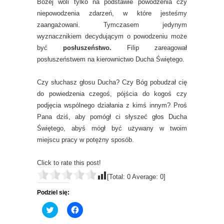
Bożej woli tylko na podstawie powodzenia czy
niepowodzenia zdarzeń, w które jesteśmy
zaangażowani. Tymczasem jedynym
wyznacznikiem decydującym o powodzeniu może
być
posłuszeństwo.
Filip zareagował
posłuszeństwem na kierownictwo Ducha Świętego.
Czy słuchasz głosu Ducha? Czy Bóg pobudzał cię
do powiedzenia czegoś, pójścia do kogoś czy
podjęcia wspólnego działania z kimś innym? Proś
Pana dziś, aby pomógł ci słyszeć głos Ducha
Świętego, abyś mógł być używany w twoim
miejscu pracy w potężny sposób.
Click to rate this post!
[Total:
0
Average:
0
]
Podziel się:
C
C
l
l
i
i