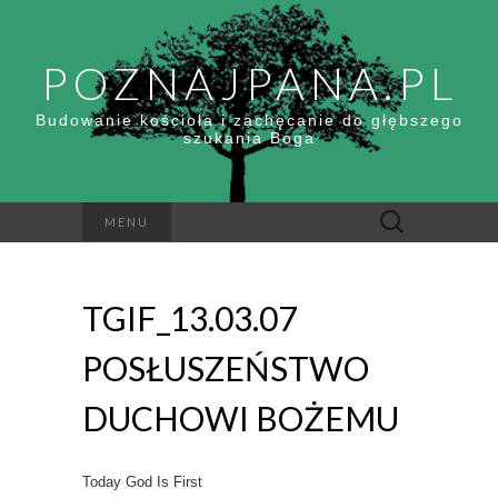
POZNAJPANA.PL
Budowanie kościoła i zachęcanie do głębszego
szukania Boga
Szukaj:
MENU
TGIF_13.03.07
POSŁUSZEŃSTWO
DUCHOWI BOŻEMU
Today God Is First