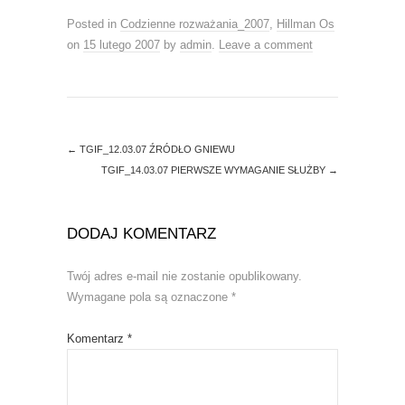
c
c
k
k
Posted in
Codzienne rozważania_2007
,
Hillman Os
t
t
o
o
on
15 lutego 2007
by
admin
.
Leave a comment
s
s
h
h
a
a
r
r
e
e
o
o
n
n
T
F
w
a
←
TGIF_12.03.07 ŹRÓDŁO GNIEWU
i
c
t
e
TGIF_14.03.07 PIERWSZE WYMAGANIE SŁUŻBY
→
t
b
e
o
r
o
(
k
O
(
DODAJ KOMENTARZ
p
O
e
p
n
e
Twój adres e-mail nie zostanie opublikowany.
s
n
i
s
Wymagane pola są oznaczone
*
n
i
n
n
e
n
w
e
Komentarz
*
w
w
i
w
n
i
d
n
o
d