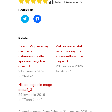
[Total:
1
Average:
5
]
Podziel się:
C
C
l
l
i
i
c
c
k
k
t
t
o
o
Related
s
s
h
h
Zakon Mojżeszowy
Zakon nie został
a
a
r
r
nie został
ustanowiony dla
e
e
ustanowiony dla
sprawiedliwych –
o
o
n
n
sprawiedliwych –
część 3
T
F
część 1
28 czerwca 2026
w
a
i
c
21 czerwca 2026
In "Autor"
t
e
In "Autor"
t
b
e
o
r
o
Nic do tego nie mogę
(
k
O
(
dodać_3
p
O
29 kwietnia 2019
e
p
n
e
In "Fenn John"
s
n
i
s
n
i
Posted in
Autor
,
Fenn John
on
21 czerwca 2026
by