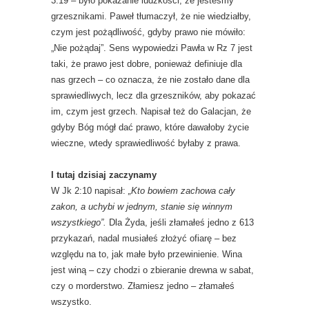
3:19 – było pokazanie ludzkości, że jesteśmy
grzesznikami. Paweł tłumaczył, że nie wiedziałby,
czym jest pożądliwość, gdyby prawo nie mówiło:
„Nie pożądaj”. Sens wypowiedzi Pawła w Rz 7 jest
taki, że prawo jest dobre, ponieważ definiuje dla
nas grzech – co oznacza, że nie zostało dane dla
sprawiedliwych, lecz dla grzeszników, aby pokazać
im, czym jest grzech. Napisał też do Galacjan, że
gdyby Bóg mógł dać prawo, które dawałoby życie
wieczne, wtedy sprawiedliwość byłaby z prawa.
I tutaj dzisiaj zaczynamy
W Jk 2:10 napisał:
„Kto bowiem zachowa cały
zakon, a uchybi w jednym, stanie się winnym
wszystkiego”.
Dla Żyda, jeśli złamałeś jedno z 613
przykazań, nadal musiałeś złożyć ofiarę – bez
względu na to, jak małe było przewinienie. Wina
jest winą – czy chodzi o zbieranie drewna w sabat,
czy o morderstwo. Złamiesz jedno – złamałeś
wszystko.