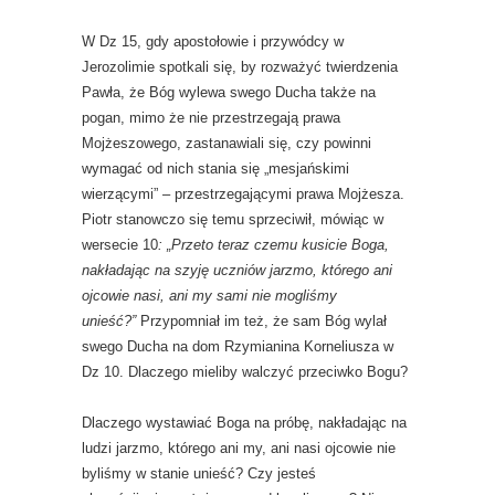
W Dz 15, gdy apostołowie i przywódcy w
Jerozolimie spotkali się, by rozważyć twierdzenia
Pawła, że Bóg wylewa swego Ducha także na
pogan, mimo że nie przestrzegają prawa
Mojżeszowego, zastanawiali się, czy powinni
wymagać od nich stania się „mesjańskimi
wierzącymi” – przestrzegającymi prawa Mojżesza.
Piotr stanowczo się temu sprzeciwił, mówiąc w
wersecie 10
: „Przeto teraz czemu kusicie Boga,
nakładając na szyję uczniów jarzmo, którego ani
ojcowie nasi, ani my sami nie mogliśmy
unieść?”
Przypomniał im też, że sam Bóg wylał
swego Ducha na dom Rzymianina Korneliusza w
Dz 10. Dlaczego mieliby walczyć przeciwko Bogu?
Dlaczego wystawiać Boga na próbę, nakładając na
ludzi jarzmo, którego ani my, ani nasi ojcowie nie
byliśmy w stanie unieść? Czy jesteś