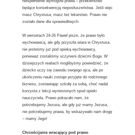
niespełnienie wymogów prawa – przekleństwo
będące konsekwencją nieposłuszeństwa. Jeśli więc
masz Chrystusa, masz też lekarstwo. Prawo nie
zostało dane dla sprawiedliwych.
W wersetach 24-26 Paweł pisze, że prawo było
wychowawcą, ale gdy przyszła wiara w Chrystusa,
nie jesteśmy już pod opieką wychowawcy,
ponieważ zostaliśmy uczynieni dziećmi Boga. W
dzisiejszych realiach moglibyśmy powiedzieć, że
dziecko uczy się zawodu swojego ojca, ale po
ukończeniu nauki zostaje przyjęte do rodzinnego
biznesu, zostawiając szkołę za sobą, choć nadal
korzysta z lekcji wyniesionych spod opieki
nauczyciela. Prawo pokazało nam, że
potrzebujemy Jezusa, ale gdy już mamy Jezusa,
nie potrzebujemy prawa, by wskazywało nam drogę
– mamy Jego!
Chrześcijanie wracający pod prawo