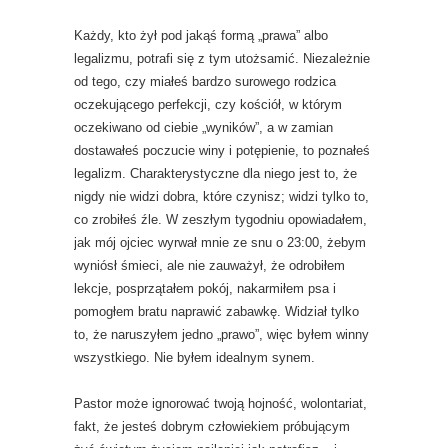
Każdy, kto żył pod jakąś formą „prawa” albo
legalizmu, potrafi się z tym utożsamić. Niezależnie
od tego, czy miałeś bardzo surowego rodzica
oczekującego perfekcji, czy kościół, w którym
oczekiwano od ciebie „wyników”, a w zamian
dostawałeś poczucie winy i potępienie, to poznałeś
legalizm. Charakterystyczne dla niego jest to, że
nigdy nie widzi dobra, które czynisz; widzi tylko to,
co zrobiłeś źle. W zeszłym tygodniu opowiadałem,
jak mój ojciec wyrwał mnie ze snu o 23:00, żebym
wyniósł śmieci, ale nie zauważył, że odrobiłem
lekcje, posprzątałem pokój, nakarmiłem psa i
pomogłem bratu naprawić zabawkę. Widział tylko
to, że naruszyłem jedno „prawo”, więc byłem winny
wszystkiego. Nie byłem idealnym synem.
Pastor może ignorować twoją hojność, wolontariat,
fakt, że jesteś dobrym człowiekiem próbującym