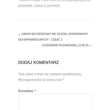
n
n
e
n
pzaremba
.
Leave a comment
w
e
w
w
i
w
n
i
d
n
o
d
w
o
)
w
)
←
ZAKON MOJŻESZOWY NIE ZOSTAŁ USTANOWIONY
DLA SPRAWIEDLIWYCH – CZĘŚĆ 1
CODZIENNE ROZWAŻANIA_22.06.20
→
DODAJ KOMENTARZ
Twój adres e-mail nie zostanie opublikowany.
Wymagane pola są oznaczone
*
Komentarz
*