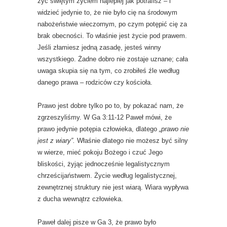
żyć świętym życiem najlepiej jak potrafisz – i
widzieć jedynie to, że nie było cię na środowym
nabożeństwie wieczornym, po czym potępić cię za
brak obecności. To właśnie jest życie pod prawem.
Jeśli złamiesz jedną zasadę, jesteś winny
wszystkiego. Żadne dobro nie zostaje uznane; cała
uwaga skupia się na tym, co zrobiłeś źle według
danego prawa – rodziców czy kościoła.
Prawo jest dobre tylko po to, by pokazać nam, że
zgrzeszyliśmy. W Ga 3:11-12 Paweł mówi, że
prawo jedynie potępia człowieka, dlatego
„prawo nie
jest z wiary”.
Właśnie dlatego nie możesz być silny
w wierze, mieć pokoju Bożego i czuć Jego
bliskości, żyjąc jednocześnie legalistycznym
chrześcijaństwem. Życie według legalistycznej,
zewnętrznej struktury nie jest wiarą. Wiara wypływa
z ducha wewnątrz człowieka.
Paweł dalej pisze w Ga 3, że prawo było