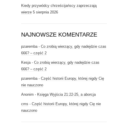
Kiedy przywódcy chrześcijańscy zaprzeczają
wierze
5 sierpnia 2026
NAJNOWSZE KOMENTARZE
pzaremba
-
Co zrobią wierzący, gdy nadejdzie czas
666? – część 2
Kesja
-
Co zrobią wierzący, gdy nadejdzie czas
666? – część 2
pzaremba
-
Część historii Europy, której nigdy Cię
nie nauczono
Anonim
-
Księga Wyjścia 21:22-25, a aborcja
cms
-
Część historii Europy, której nigdy Cię nie
nauczono