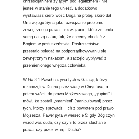
chrześcijaninem żyjącym pod legalizmem? Nie
jesteś w stanie tego unieść, a dodatkowo
wystawiasz cierpliwość Boga na próbę, skoro dał
On swojego Syna jako rozwiązanie problemu
zewnętrznego prawa – rozwiązanie, które zmieniło
samą naszą naturę tak, że chcemy chodzić z
Bogiem w posłuszeństwie. Posłuszeństwo
przestało polegać na podporządkowywaniu się
zewnętrznym nakazom, a zaczęło wypływać z
przemienionego wnętrza człowieka.
W Ga 3:1 Paweł nazywa tych w Galacji, którzy
rozpoczęli w Duchu przez wiarę w Chrystusa, a
potem wrócili do prawa Mojżeszowego, „głupimi” i
mówi, że zostali „omamieni” (manipulowani) przez
tych, którzy sprowadzili ich z powrotem pod prawo
Mojżesza. Paweł pyta w wersecie 5: gdy Bóg czyni
wśród was cuda, czy czyni to przez słuchanie
prawa, czy przez wiarę i Ducha?