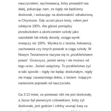
nauczycielem, wychowawcą, który prowadził nas
dalej, pokazując nam, że nigdy nie będziemy
doskonali, i wskazując na doskonałość odnalezioną
w Chrystusie. Gdy uczeń pisze testy, celem jest
zdobycie 100%. Ale gdzieś pomiędzy
przedszkolem a ukończeniem szkoły jako
nastolatek lub młody dorosły, osiąga wynik
mniejszy niż 100%. Wynika to z testów, frekwencji,
zachowania czy innych porażek w ciągu szkoły. W
Nowym Testamencie nazywa się to „przekleństwem
prawa”. Grzeszysz, jesteś winny i nie możesz od
tego uciec. Jesteś uwięziony. To przekleństwo żyć
w taki sposób – nigdy nie będąc doskonałym, nigdy
nie mając zauważonego dobra, z testem mającym
naniesione poprawki od nauczyciela.
Ga 3:13 mówi, ze ponieważ nikt nie jest doskonały,
a Jezus był pierwszym człowiekiem, który żył
doskonale, jest godzien i zdolny usunąć karę za