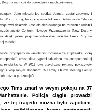
i, Bóg ma nam coś do powiedzenia na otrzeźwienie.
oczątek. Jako młodzieniec spotkał Jezusa, został zbawiony i
ty. Wraz z żoną, Rivą przeprowadzili się z Baltimore do Orlando
czątkował działanie kościoła skierowanego na ratowanie rodzin i
hrześcijańskie Centrum Nowego Przeznaczenia (New Destiny
nie dzięki pełnej pasji kaznodziejskiej usłudze Timsa. Szybko
ej telewizji.
ostał przyłapany na wieloletnim romansie ze striptizerką, którą
oztropności”, przez kilka tygodni udzielano mu duszpasterskiej
 na rehabilitację. W 2011 roku przydrożne reklamy pokazywały
mego z wypisanym sloganem: “A Family Church Meeting Family
ich rodzina potrzebuje”).
zego Tims zmarł w swym pokoju na 37
nhattanie. Policja ciągle prowadzi
, że tej tragedii można było zapobiec,