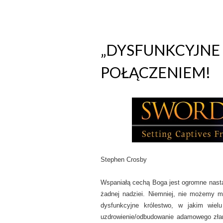
„DYSFUNKCYJNE P
POŁĄCZENIEM!
Stephen Crosby
Wspaniałą cechą Boga jest ogromne nastaw
żadnej nadziei. Niemniej, nie możemy m
dysfunkcyjne królestwo, w jakim wiel
uzdrowienie/odbudowanie adamowego złam