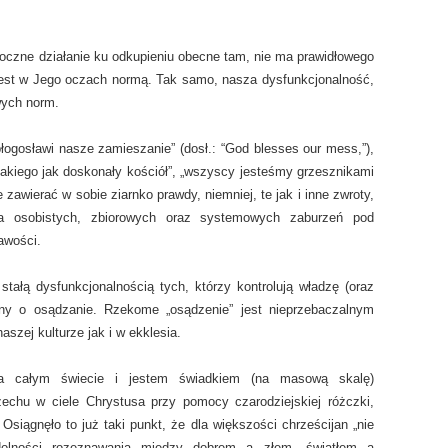
czne działanie ku odkupieniu obecne tam, nie ma prawidłowego
 jest w Jego oczach normą. Tak samo, nasza dysfunkcjonalność,
wych norm.
błogosławi nasze zamieszanie” (dosł.: “God blesses our mess,”),
 takiego jak doskonały kościół”, „wszyscy jesteśmy grzesznikami
zawierać w sobie ziarnko prawdy, niemniej, te jak i inne zwroty,
ia osobistych, zbiorowych oraz systemowych zaburzeń pod
awości.
ę stałą dysfunkcjonalnością tych, którzy kontrolują władzę (oraz
ony o osądzanie. Rzekome „osądzenie” jest nieprzebaczalnym
szej kulturze jak i w ekklesia.
 całym świecie i jestem świadkiem (na masową skalę)
zechu w ciele Chrystusa przy pomocy czarodziejskiej różczki,
 Osiągnęło to już taki punkt, że dla większości chrześcijan „nie
dolności rozeznawania między dobrem a złem, światłem a