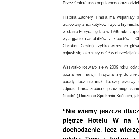
Przez śmierć tego popularnego kaznodzie
Historia Zachery Tims’a ma wspaniały p
uratowany z narkotyków i życia kryminalis
w stanie Floryda, gdzie w 1996 roku zapo
wyciąganie nastolatków z kłopotów. C
Christian Center) szybko wzrastało głów
pojawił się jako stały gość w chrześcijański
Wszystko rozwiało się w 2009 roku, gdy z
poznał we Francji. Przyznał się do „nier
porady, lecz nie miał dłuższej przerwy
zdjęcie Timsa zrobione przez niego sa
Needs” („Rodzinne Spotkania Kościoła, jak
“
Nie wiemy jeszcze dlac
piętrze Hotelu W na Ma
dochodzenie, lecz wierzę