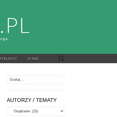
.PL
Boga
Szukaj:
YTELNICY
O NAS
Szukaj:
AUTORZY / TEMATY
Autorzy
/