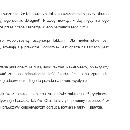
 uważa się, że ten zwrot został rozpowszechniony przez sławną
yjnego serialu „Dragnet”. Prawdę mówiąc, Friday nigdy nie tego
ne przez Stana Freberga w jego parodiach tego filmu.
e współczesną fascynację faktami. Dla modernistów jeśli
 równają się prawdzie i cokolwiek jest oparte na faktach, jest
na jeśli obejmuje dużą ilość faktów. Nawet wtedy, obiektywny
wać ze sobą odpowiednią ilość faktów. Jeśli ktoś zgromadzi
 się odpowiednio długo to prawda na pewno wypłynie.
faktów z prawdą jako coś straszliwie naiwnego. Skrytykowali
ektywnego badacza faktów. Obie te krytyki powinny rezonować w
i prawdziwy konserwatyzm odrzuca równanie fakty = prawda.