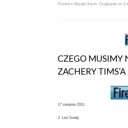
Posted in
Bauder Kevin
,
Osądzanie
on
3 
CZEGO MUSIMY N
ZACHERY TIMS’A
17 sierpnia 2011
J. Lee Grady