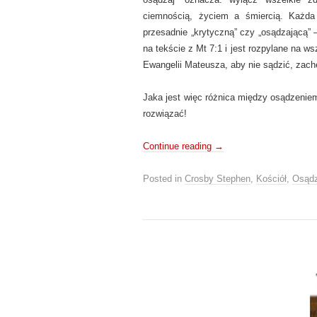
ciemnością, życiem a śmiercią. Każda
przesadnie „krytyczną” czy „osądzającą” –
na tekście z Mt 7:1 i jest rozpylane na w
Ewangelii Mateusza, aby nie sądzić, zach
Jaka jest więc różnica między osądzeniem
rozwiązać!
Continue reading
→
Posted in
Crosby Stephen
,
Kościół
,
Osądz