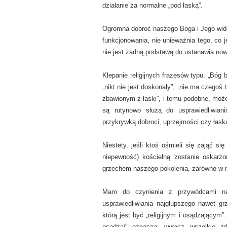
działanie za normalne „pod łaską”.
Ogromna dobroć naszego Boga i Jego wido
funkcjonowania, nie unieważnia tego, co
nie jest żadną podstawą do ustanawia no
Klepanie religijnych frazesów typu: „Bóg 
„nikt nie jest doskonały”, „nie ma czegoś
zbawionym z łaski”, i temu podobne, może 
są rutynowo służą do usprawiedliwian
przykrywką dobroci, uprzejmości czy łask
Niestety, jeśli ktoś ośmieli się zająć si
niepewność) kościelną zostanie oskarż
grzechem naszego pokolenia, zarówno w na
Mam do czynienia z przywódcami na
usprawiedliwiania najgłupszego nawet gr
którą jest być „religijnym i osądzającym”.
osądzaj” oznacza: wyłącz wszelkie z