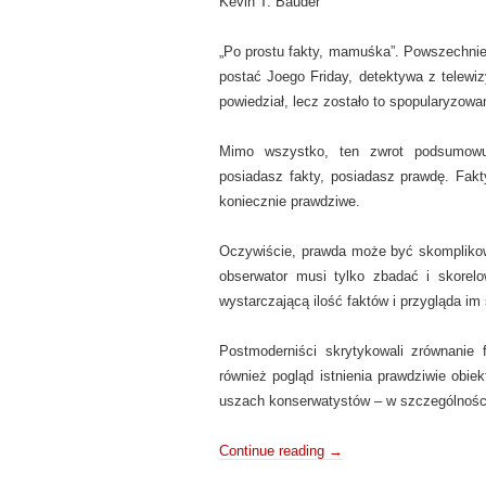
Kevin T. Bauder
„Po prostu fakty, mamuśka”. Powszechnie
postać Joego Friday, detektywa z telewiz
powiedział, lecz zostało to spopularyzowa
Mimo wszystko, ten zwrot podsumowuj
posiadasz fakty, posiadasz prawdę. Fakty
koniecznie prawdziwe.
Oczywiście, prawda może być skomplikowa
obserwator musi tylko zbadać i skorelo
wystarczającą ilość faktów i przygląda im
Postmoderniści skrytykowali zrównanie 
również pogląd istnienia prawdziwie obi
uszach konserwatystów – w szczególnośc
Continue reading
→