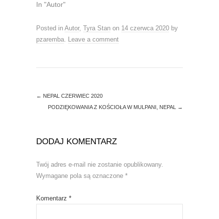
In "Autor"
e
o
r
o
(
k
O
(
Posted in
Autor
,
Tyra Stan
on
14 czerwca 2020
by
p
O
e
p
pzaremba
.
Leave a comment
n
e
s
n
i
s
n
i
n
n
e
n
w
e
w
w
i
w
←
NEPAL CZERWIEC 2020
n
i
d
n
PODZIĘKOWANIA Z KOŚCIOŁA W MULPANI, NEPAL
→
o
d
w
o
)
w
)
DODAJ KOMENTARZ
Twój adres e-mail nie zostanie opublikowany.
Wymagane pola są oznaczone
*
Komentarz
*