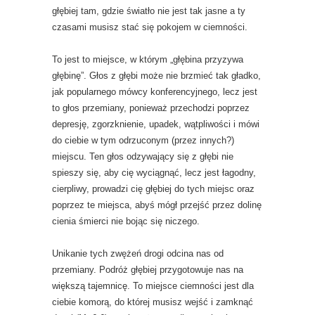
głębiej tam, gdzie światło nie jest tak jasne a ty
czasami musisz stać się pokojem w ciemności.
To jest to miejsce, w którym „głębina przyzywa
głębinę”. Głos z głębi może nie brzmieć tak gładko,
jak popularnego mówcy konferencyjnego, lecz jest
to głos przemiany, ponieważ przechodzi poprzez
depresję, zgorzknienie, upadek, wątpliwości i mówi
do ciebie w tym odrzuconym (przez innych?)
miejscu. Ten głos odzywający się z głębi nie
spieszy się, aby cię wyciągnąć, lecz jest łagodny,
cierpliwy, prowadzi cię głębiej do tych miejsc oraz
poprzez te miejsca, abyś mógł przejść przez dolinę
cienia śmierci nie bojąc się niczego.
Unikanie tych zwężeń drogi odcina nas od
przemiany. Podróż głębiej przygotowuje nas na
większą tajemnicę. To miejsce ciemności jest dla
ciebie komorą, do której musisz wejść i zamknąć