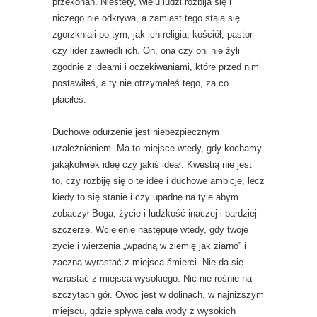
przekonań. Niestety, wielu ludzi rozbija się i
niczego nie odkrywa, a zamiast tego stają się
zgorzkniali po tym, jak ich religia, kościół, pastor
czy lider zawiedli ich. On, ona czy oni nie żyli
zgodnie z ideami i oczekiwaniami, które przed nimi
postawiłeś, a ty nie otrzymałeś tego, za co
płaciłeś.
Duchowe odurzenie jest niebezpiecznym
uzależnieniem. Ma to miejsce wtedy, gdy kochamy
jakąkolwiek ideę czy jakiś ideał. Kwestią nie jest
to, czy rozbiję się o te idee i duchowe ambicje, lecz
kiedy to się stanie i czy upadnę na tyle abym
zobaczył Boga, życie i ludzkość inaczej i bardziej
szczerze. Wcielenie następuje wtedy, gdy twoje
życie i wierzenia „wpadną w ziemię jak ziarno” i
zaczną wyrastać z miejsca śmierci. Nie da się
wzrastać z miejsca wysokiego. Nic nie rośnie na
szczytach gór. Owoc jest w dolinach, w najniższym
miejscu, gdzie spływa cała wody z wysokich