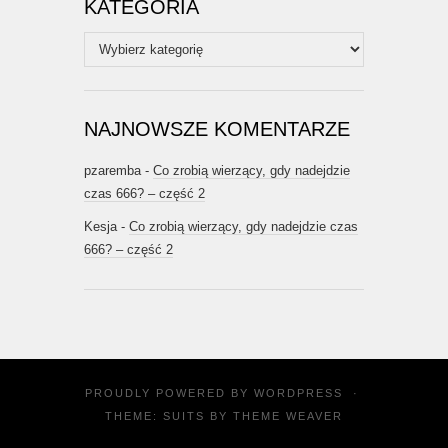
KATEGORIA
Kategoria
NAJNOWSZE KOMENTARZE
pzaremba
-
Co zrobią wierzący, gdy nadejdzie
czas 666? – część 2
Kesja
-
Co zrobią wierzący, gdy nadejdzie czas
666? – część 2
PROUDLY POWERED BY
WORDPRESS
·
THEME: SUITS BY
THEME WEAVER