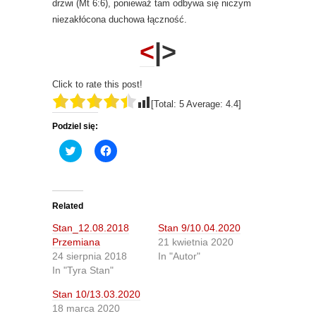
drzwi (Mt 6:6), ponieważ tam odbywa się niczym
niezakłócona duchowa łączność.
<
|>
Click to rate this post!
[Total:
5
Average:
4.4
]
Podziel się:
C
C
l
l
i
i
c
c
k
k
t
t
o
o
Related
s
s
h
h
Stan_12.08.2018
Stan 9/10.04.2020
a
a
r
r
Przemiana
21 kwietnia 2020
e
e
24 sierpnia 2018
In "Autor"
o
o
n
n
In "Tyra Stan"
T
F
w
a
Stan 10/13.03.2020
i
c
t
e
18 marca 2020
t
b