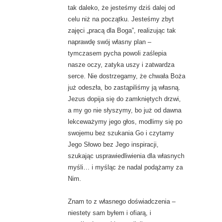
tak daleko, że jesteśmy dziś dalej od
celu niż na początku. Jesteśmy zbyt
zajęci „pracą dla Boga”, realizując tak
naprawdę swój własny plan –
tymczasem pycha powoli zaślepia
nasze oczy, zatyka uszy i zatwardza
serce. Nie dostrzegamy, że chwała Boża
już odeszła, bo zastąpiliśmy ją własną.
Jezus dopija się do zamkniętych drzwi,
a my go nie słyszymy, bo już od dawna
lekceważymy jego głos, modlimy się po
swojemu bez szukania Go i czytamy
Jego Słowo bez Jego inspiracji,
szukając usprawiedliwienia dla własnych
myśli… i myśląc że nadal podążamy za
Nim.
Znam to z własnego doświadczenia –
niestety sam byłem i ofiarą, i