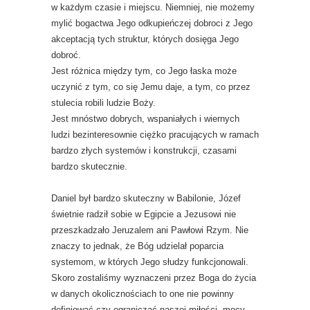
w każdym czasie i miejscu. Niemniej, nie możemy
mylić bogactwa Jego odkupieńczej dobroci z Jego
akceptacją tych struktur, których dosięga Jego
dobroć.
Jest różnica między tym, co Jego łaska może
uczynić z tym, co się Jemu daje, a tym, co przez
stulecia robili ludzie Boży.
Jest mnóstwo dobrych, wspaniałych i wiernych
ludzi bezinteresownie ciężko pracujących w ramach
bardzo złych systemów i konstrukcji, czasami
bardzo skutecznie.
Daniel był bardzo skuteczny w Babilonie, Józef
świetnie radził sobie w Egipcie a Jezusowi nie
przeszkadzało Jeruzalem ani Pawłowi Rzym. Nie
znaczy to jednak, że Bóg udzielał poparcia
systemom, w których Jego słudzy funkcjonowali.
Skoro zostaliśmy wyznaczeni przez Boga do życia
w danych okolicznościach to one nie powinny
definiować czy ograniczać naszej miłości, mocy