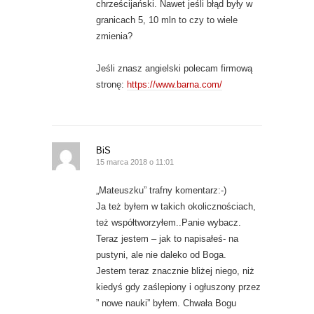
chrześcijański. Nawet jeśli błąd były w
granicach 5, 10 mln to czy to wiele
zmienia?
Jeśli znasz angielski polecam firmową
stronę:
https://www.barna.com/
BiS
15 marca 2018 o 11:01
„Mateuszku” trafny komentarz:-)
Ja też byłem w takich okolicznościach,
też współtworzyłem..Panie wybacz.
Teraz jestem – jak to napisałeś- na
pustyni, ale nie daleko od Boga.
Jestem teraz znacznie bliżej niego, niż
kiedyś gdy zaślepiony i ogłuszony przez
” nowe nauki” byłem. Chwała Bogu