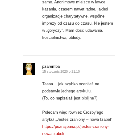
samo. Anonimowe miejsce w ławce,
kazania, czasem nawet ładne, jakieś
organizacje charytatywne, wspólne
imprezy od czasu do czasu. Nie jestem
w „goryczy”. Mam dość udawania,
kościelnictwa, obłudy.
pzaremba
15 stycznia 2020 o 21:10
Taaaa… jak szybko oceniłaś na
podstawie jednego artykułu.
(To, co napisałaś jest biblijne?)
Polecam więc również Crosby’ego
artykuł „Jesteś zraniony – nowa Izabel”
https://poznajpana.pl/jestes-zraniony-
nowa-izabel/