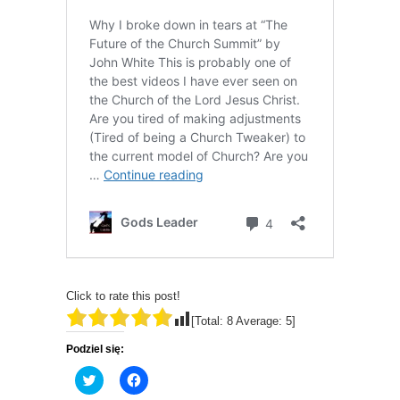
Click to rate this post!
[Total:
8
Average:
5
]
Podziel się:
C
C
l
l