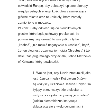
Jeśli potrzeba więcej dowodów to wystarczy
odwiedzić Europę, aby zobaczyć upiorne skorupy
niegdyś pełnych energii kościołów zaśmiecające
główne miasta oraz te kościoły, które zostały
zamienione w meczety.
W końcu, aby odnieść się do nieuniknionych
głosów, które będą usiłowały przekonać, że
powinniśmy zignorować to wszystko i tylko
„kochać”, „nie mówić negatywnie o kościele”, bądź,
że ten blog jest „rozrywaniem ciała Chrystusa” i tak
dalej, zacytuję mojego przyjaciela, Johna Matthews
of Kelowna, który powiedział:
1. Ważne jest, aby ludzie zrozumieli jaka
jest różnica między Kościołem (którym
są wszyscy uczniowie Jezusa Chrystusa
żyjący przez wszystkie stulecia), a
instytucją często nazywaną „kościołem”
(ludzka hierarchiczna instytucja
składająca się z wielu denominacji i