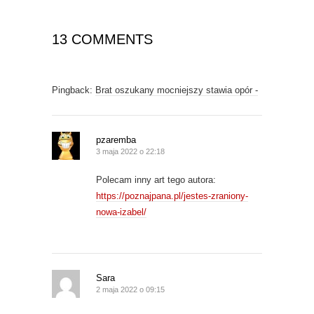
w
o
)
w
)
13 COMMENTS
Pingback:
Brat oszukany mocniejszy stawia opór -
pzaremba
3 maja 2022 o 22:18
Polecam inny art tego autora:
https://poznajpana.pl/jestes-zraniony-
nowa-izabel/
Sara
2 maja 2022 o 09:15