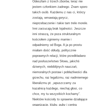
Odeszłam z trzech zborów, teraz nie
jestem członkiem żadnego. Znam sporo
takich osób. Każdemu z nas ci, którzy
zostają, wmawiają gorycz,
nieprzebaczenie i takie tam trele morele.
Inni zarzucają brak lojalności. Jeszcze
inni straszą, że poza strukturalnym
kościołem zginiemy marnie i
odpadniemy od Boga. A ja po prostu
miałam dość obłudy, politycznie
poprawnych relacji, które przedkładano
nad posłuszeństwo Słowu, jakichś
dziwnych, niebiblijnych nauczań,
niemoralnych postaw i pobłażliwości dla
grzechu, raz legalizmu, raz nadmiernego
liberalizmu pt. „wpuszczamy za
kazalnicę każdego, niechaj głosi, co
chce, my tu wszystkich kochamy”.
Niektóre kościoły to sprawnie działające
organizacje, kluby, puby i centra