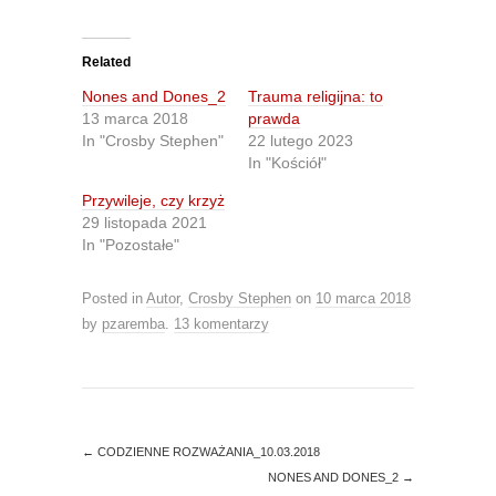
i
i
c
c
k
k
t
t
o
o
Related
s
s
h
h
Nones and Dones_2
Trauma religijna: to
a
a
r
r
13 marca 2018
prawda
e
e
In "Crosby Stephen"
22 lutego 2023
o
o
n
n
In "Kościół"
T
F
w
a
Przywileje, czy krzyż
i
c
t
e
29 listopada 2021
t
b
In "Pozostałe"
e
o
r
o
(
k
O
(
Posted in
Autor
,
Crosby Stephen
on
10 marca 2018
p
O
e
p
by
pzaremba
.
13 komentarzy
n
e
s
n
i
s
n
i
n
n
e
n
w
e
w
w
i
w
←
CODZIENNE ROZWAŻANIA_10.03.2018
n
i
d
n
NONES AND DONES_2
→
o
d