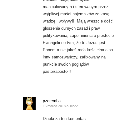
manipulowanym i sterowanym przez
wątpliwej maści najemników za kasę,
władzę i wpływy!!! Mają wreszcie dość
głoszenia durnych zasad i praw,
politykowania, zapomnienia o prostocie
Ewangelii i o tym, że to Jezus jest
Panem a nie jakaś rada kościelna albo
inny samozwańczy, zafixowany na
punkcie swoich poglądów
pastor/apostoł!!
pzaremba
15 marca 2018 o 10:22
Dzięki za ten komentarz.