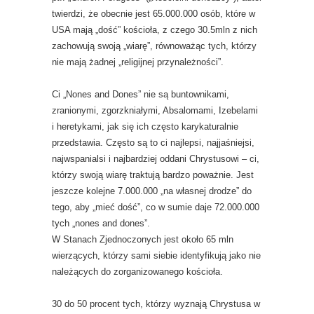
twierdzi, że obecnie jest 65.000.000 osób, które w
USA mają „dość” kościoła, z czego 30.5mln z nich
zachowują swoją „wiarę”, równoważąc tych, którzy
nie mają żadnej „religijnej przynależności”.
Ci „Nones and Dones” nie są buntownikami,
zranionymi, zgorzkniałymi, Absalomami, Izebelami
i heretykami, jak się ich często karykaturalnie
przedstawia. Często są to ci najlepsi, najjaśniejsi,
najwspanialsi i najbardziej oddani Chrystusowi – ci,
którzy swoją wiarę traktują bardzo poważnie. Jest
jeszcze kolejne 7.000.000 „na własnej drodze” do
tego, aby „mieć dość”, co w sumie daje 72.000.000
tych „nones and dones”.
W Stanach Zjednoczonych jest około 65 mln
wierzących, którzy sami siebie identyfikują jako nie
należących do zorganizowanego kościoła.
30 do 50 procent tych, którzy wyznają Chrystusa w