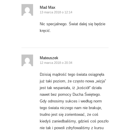
Mad Max
13 marca 2018 o 12:14
Nic specjalnego. Świat dalej się będzie
kręcić.
Mateuszek
12 marca 2018 o 20:34
Dzisiaj mądrość tego świata osiągnęła
już taki poziom, że często nowa „wizja”
jest tak wspaniała, iż „kościół” działa
nawet bez pomocy Ducha Świętego.
Gdy odnosimy sukces i według norm
tego świata niczego nam nie brakuje,
trudno jest się zorientować, że coś
kiedyś zaniedbaliśmy, gdzieś coś poszło
nie tak i powoli zdryfowaliśmy z kursu