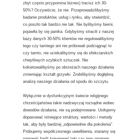
zbyt często przypomina biznes) tracisz ich 30-
50%? Oczywiście, że nie. Przeprowadzilibyśmy
badanie produktów, usług i rynku, aby stwierdzić,
co poszło tak bardzo nie tak. Nie bylibyśmy bierni,
pojawiła by się panika. Gdybyśmy stracili z naszej
bazy danych 30-50% klientów nie regulowalibyśmy
tego czy tamtego ani nie próbowali podciągnąć to
czy tamto, nie uciekalibyśmy się do efekciarskich
chwytliwych szybkich sztuczek. Nie
kokietowalibyśmy po obrzeżach naszego działania
zmieniając kształt grzywki. Zrobilibyśmy dogłębną
analizę naszego działania od spodu do szczytu.
Wyłącznie w dysfunkcyjnym świecie religijnego
chrześcijaństwa takie nadzwyczaj rozsądne wobec
dowodów działania, nie są podejmowane. Usiłujemy
dopasować istniejące struktury, wartości i metody
tak, aby były bardziej „odpowiednie dla pokolenia”.
Próbujemy współczesnego uwielbienia, staramy się
naprawić bądź korygować taki czy inny program,