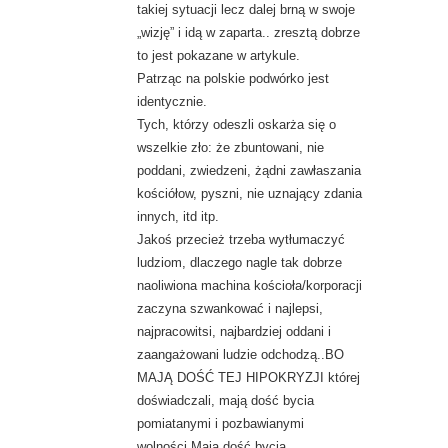
takiej sytuacji lecz dalej brną w swoje
„wizję” i idą w zaparta.. zresztą dobrze
to jest pokazane w artykule.
Patrząc na polskie podwórko jest
identycznie.
Tych, którzy odeszli oskarża się o
wszelkie zło: że zbuntowani, nie
poddani, zwiedzeni, żądni zawłaszania
kościółow, pyszni, nie uznający zdania
innych, itd itp.
Jakoś przecież trzeba wytłumaczyć
ludziom, dlaczego nagle tak dobrze
naoliwiona machina kościoła/korporacji
zaczyna szwankować i najlepsi,
najpracowitsi, najbardziej oddani i
zaangażowani ludzie odchodzą..BO
MAJĄ DOŚĆ TEJ HIPOKRYZJI której
doświadczali, mają dość bycia
pomiatanymi i pozbawianymi
wolności.Mają dość bycia