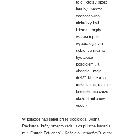
to ci, którzy przez
lata byli bardzo
zaangażowani,
niektórzy byli
liderami, nigdy
wcześniej nie
wyobrażającymi
sobie, że można
być „poza
kościołem”, a
obecnie, „mają
dość”. Nie jest to
mała liczba, rocznie
kościoły opuszcza
około 3 milionów
osób.)
W książce napisanej przez socjologa, Josha
Packarda, który przeprowadził skrupulatne badania,
pt.: „Church Fefugees” („Kościelni uchodźcy”), autor