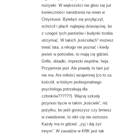
rozrywki. W większości nie głosi się już
konieczności narodzenia na nowo w
Chrystusie. Bylebyś się przyłączył,
ochrzcił i płacił- najlepiej dziesięcinę, bo
z czegoś tych pastorów i budynki trzeba
utrzymać. W takich „kościołach” możesz
trwać lata, a nikogo nie poznać i kiedy
jesteś w potrzebie, to mają cię gdzieś.
Grille, obiadki, imprezki wspólne, heja.
Przyjemnie jest. Ale prawdy to tam już
nie ma. Ani miłości wzajemnej (co to za
kościół, w którym profesjonalnego
psychologa potrzebują dla
członków??????). Więcej szkody
przynosi bycie w takim „kościele”, niż
pożytku, bo jeśli grzeszysz czy brniesz
w zwiedzenie, to nikt cię nie ostrzeże.
Każdy ma to gdzieś: „żyj i daj żyć
innym”. W zasadzie w KRK jest tak