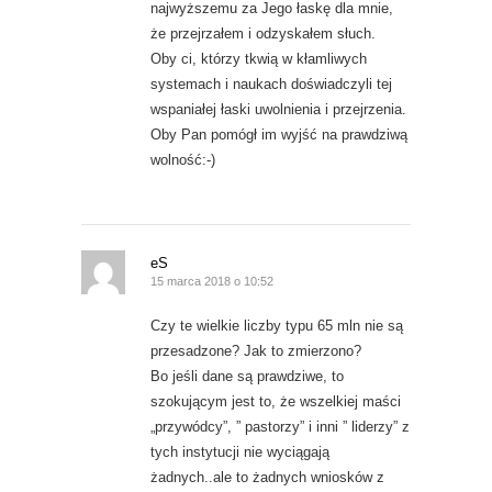
najwyższemu za Jego łaskę dla mnie,
że przejrzałem i odzyskałem słuch.
Oby ci, którzy tkwią w kłamliwych
systemach i naukach doświadczyli tej
wspaniałej łaski uwolnienia i przejrzenia.
Oby Pan pomógł im wyjść na prawdziwą
wolność:-)
eS
15 marca 2018 o 10:52
Czy te wielkie liczby typu 65 mln nie są
przesadzone? Jak to zmierzono?
Bo jeśli dane są prawdziwe, to
szokującym jest to, że wszelkiej maści
„przywódcy”, ” pastorzy” i inni ” liderzy” z
tych instytucji nie wyciągają
żadnych..ale to żadnych wniosków z