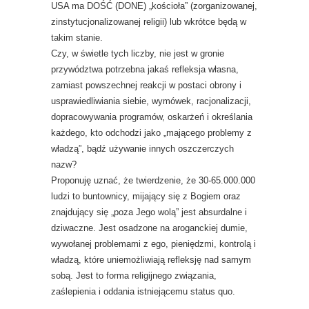
USA ma DOŚĆ (DONE) „kościoła” (zorganizowanej,
zinstytucjonalizowanej religii) lub wkrótce będą w
takim stanie.
Czy, w świetle tych liczby, nie jest w gronie
przywództwa potrzebna jakaś refleksja własna,
zamiast powszechnej reakcji w postaci obrony i
usprawiedliwiania siebie, wymówek, racjonalizacji,
dopracowywania programów, oskarżeń i określania
każdego, kto odchodzi jako „mającego problemy z
władzą”, bądź używanie innych oszczerczych
nazw?
Proponuję uznać, że twierdzenie, że 30-65.000.000
ludzi to buntownicy, mijający się z Bogiem oraz
znajdujący się „poza Jego wolą” jest absurdalne i
dziwaczne. Jest osadzone na aroganckiej dumie,
wywołanej problemami z ego, pieniędzmi, kontrolą i
władzą, które uniemożliwiają refleksję nad samym
sobą. Jest to forma religijnego związania,
zaślepienia i oddania istniejącemu status quo.