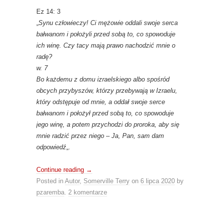
Ez 14: 3
„
Synu człowieczy! Ci mężowie oddali swoje serca
bałwanom i położyli przed sobą to, co spowoduje
ich winę. Czy tacy mają prawo nachodzić mnie o
radę?
w. 7
Bo każdemu z domu izraelskiego albo spośród
obcych przybyszów, którzy przebywają w Izraelu,
który odstępuje od mnie, a oddał swoje serce
bałwanom i położył przed sobą to, co spowoduje
jego winę, a potem przychodzi do proroka, aby się
mnie radzić przez niego – Ja, Pan, sam dam
odpowiedź
„.
Continue reading
→
Posted in
Autor
,
Somerville Terry
on
6 lipca 2020
by
pzaremba
.
2 komentarze