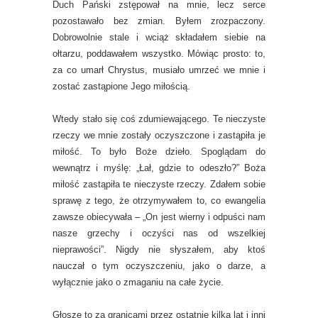
Duch Pański zstępował na mnie, lecz serce
pozostawało bez zmian. Byłem zrozpaczony.
Dobrowolnie stale i wciąż składałem siebie na
ołtarzu, poddawałem wszystko. Mówiąc prosto: to,
za co umarł Chrystus, musiało umrzeć we mnie i
zostać zastąpione Jego miłością.
Wtedy stało się coś zdumiewającego. Te nieczyste
rzeczy we mnie zostały oczyszczone i zastąpiła je
miłość. To było Boże dzieło. Spoglądam do
wewnątrz i myślę: „Łał, gdzie to odeszło?” Boża
miłość zastąpiła te nieczyste rzeczy. Zdałem sobie
sprawę z tego, że otrzymywałem to, co ewangelia
zawsze obiecywała – „On jest wierny i odpuści nam
nasze grzechy i oczyści nas od wszelkiej
nieprawości”. Nigdy nie słyszałem, aby ktoś
nauczał o tym oczyszczeniu, jako o darze, a
wyłącznie jako o zmaganiu na całe życie.
Głoszę to za granicami przez ostatnie kilka lat i inni