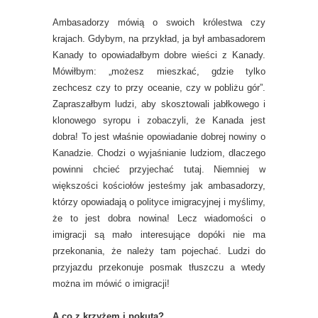
Ambasadorzy mówią o swoich królestwa czy
krajach. Gdybym, na przykład, ja był ambasadorem
Kanady to opowiadałbym dobre wieści z Kanady.
Mówiłbym: „możesz mieszkać, gdzie tylko
zechcesz czy to przy oceanie, czy w pobliżu gór”.
Zapraszałbym ludzi, aby skosztowali jabłkowego i
klonowego syropu i zobaczyli, że Kanada jest
dobra! To jest właśnie opowiadanie dobrej nowiny o
Kanadzie. Chodzi o wyjaśnianie ludziom, dlaczego
powinni chcieć przyjechać tutaj. Niemniej w
większości kościołów jesteśmy jak ambasadorzy,
którzy opowiadają o polityce imigracyjnej i myślimy,
że to jest dobra nowina! Lecz wiadomości o
imigracji są mało interesujące dopóki nie ma
przekonania, że należy tam pojechać. Ludzi do
przyjazdu przekonuje posmak tłuszczu a wtedy
można im mówić o imigracji!
A co z krzyżem i pokutą?