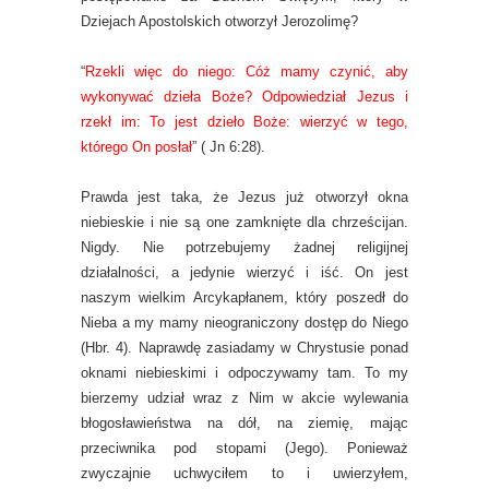
Dziejach Apostolskich otworzył Jerozolimę?
“
Rzekli więc do niego: Cóż mamy czynić, aby
wykonywać dzieła Boże? Odpowiedział Jezus i
rzekł im: To jest dzieło Boże: wierzyć w tego,
którego On posłał
” ( Jn 6:28).
Prawda jest taka, że Jezus już otworzył okna
niebieskie i nie są one zamknięte dla chrześcijan.
Nigdy. Nie potrzebujemy żadnej religijnej
działalności, a jedynie wierzyć i iść. On jest
naszym wielkim Arcykapłanem, który poszedł do
Nieba a my mamy nieograniczony dostęp do Niego
(Hbr. 4). Naprawdę zasiadamy w Chrystusie ponad
oknami niebieskimi i odpoczywamy tam. To my
bierzemy udział wraz z Nim w akcie wylewania
błogosławieństwa na dół, na ziemię, mając
przeciwnika pod stopami (Jego). Ponieważ
zwyczajnie uchwyciłem to i uwierzyłem,