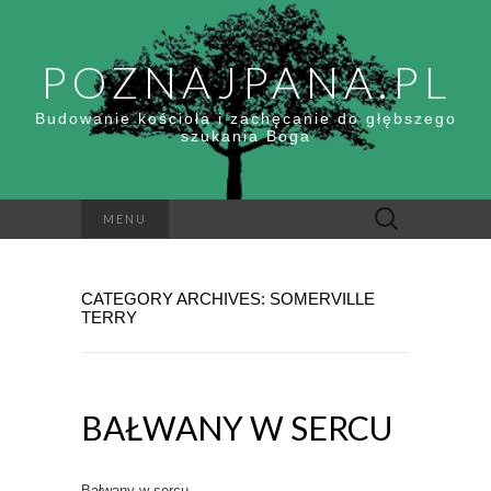
POZNAJPANA.PL
Budowanie kościoła i zachęcanie do głębszego
szukania Boga
Szukaj:
MENU
CATEGORY ARCHIVES: SOMERVILLE
TERRY
BAŁWANY W SERCU
Bałwany w sercu