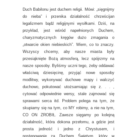
Duch Babilonu jest duchem religii. Mówi: „sięgnijmy
do nieba” i przenika działalność chrześcijan
legalizmem bądź religijnymi wysiłkami. Dziś, na
przykład, jest wśród napełnionych Duchem,
charyzmatycznych kręgów dużo zmagania o
„otwarcie okien niebieskich”. Wiem, co to znaczy.
Wszyscy chcemy, aby nasze miasta były
przesiąknięte Bożą atmosferą, lecz spójrzmy na
nasze sposoby. Byliśmy uczni tego, żeby oddawać
właściwą dziesięcinę, przyjąć nowe sposoby
modlitwy, wykonywać duchowe mapy i walczyć
duchowo, pokutować utożsamiając się z. . . ,
cytować odpowiednie wersy, stale zajmować się
sprawami serca itd. Problem polega na tym, że
skupiamy się na tym, co MY robimy, a nie na tym,
CO ON ZROBIŁ. Zawsze sięgamy po kolejną
działalność, która dokona przełomu, a gdzie jest
prosta jedność i jedno z Chrystusem, i
postępowanie za Duchem Świętym, który w