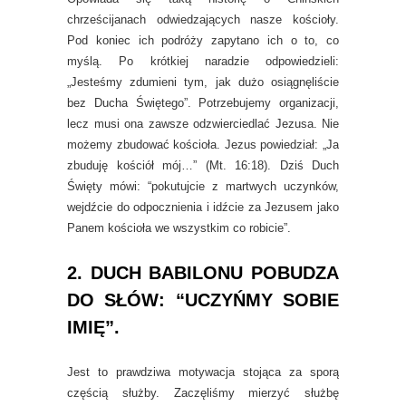
chrześcijanach odwiedzających nasze kościoły.
Pod koniec ich podróży zapytano ich o to, co
myślą. Po krótkiej naradzie odpowiedzieli:
„Jesteśmy zdumieni tym, jak dużo osiągnęliście
bez Ducha Świętego”. Potrzebujemy organizacji,
lecz musi ona zawsze odzwierciedlać Jezusa. Nie
możemy zbudować kościoła. Jezus powiedział: „Ja
zbuduję kościół mój…” (Mt. 16:18). Dziś Duch
Święty mówi: “pokutujcie z martwych uczynków,
wejdźcie do odpocznienia i idźcie za Jezusem jako
Panem kościoła we wszystkim co robicie”.
2. DUCH BABILONU POBUDZA
DO SŁÓW: “UCZYŃMY SOBIE
IMIĘ”.
Jest to prawdziwa motywacja stojąca za sporą
częścią służby. Zaczęliśmy mierzyć służbę