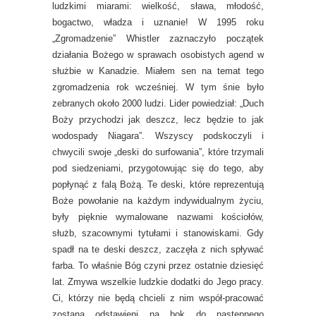
ludzkimi miarami: wielkość, sława, młodość,
bogactwo, władza i uznanie! W 1995 roku
„Zgromadzenie” Whistler zaznaczyło początek
działania Bożego w sprawach osobistych agend w
służbie w Kanadzie. Miałem sen na temat tego
zgromadzenia rok wcześniej. W tym śnie było
zebranych około 2000 ludzi. Lider powiedział: „Duch
Boży przychodzi jak deszcz, lecz będzie to jak
wodospady Niagara”. Wszyscy podskoczyli i
chwycili swoje „deski do surfowania”, które trzymali
pod siedzeniami, przygotowując się do tego, aby
popłynąć z falą Bożą. Te deski, które reprezentują
Boże powołanie na każdym indywidualnym życiu,
były pięknie wymalowane nazwami kościołów,
służb, szacownymi tytułami i stanowiskami. Gdy
spadł na te deski deszcz, zaczęła z nich spływać
farba. To właśnie Bóg czyni przez ostatnie dziesięć
lat. Zmywa wszelkie ludzkie dodatki do Jego pracy.
Ci, którzy nie będą chcieli z nim współ-pracować
zostaną odstawieni na bok do następnego