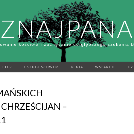
ZNAJPANA
owanie kościoła i zachęcanie do głębszego szukania 
ETTER
USŁUGI SŁOWEM
KENIA
WSPARCIE
CZ
MAŃSKICH
CHRZEŚCIJAN –
11