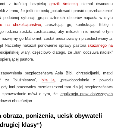
zami z irańską bezpieką
grozili śmiercią
niemal dwunastu
i z Iranu, że jeśli nie będą „pokutować i prosić o przebaczenie’
 podobnej sytuacji „grupa czterech oficerów napadła w stylu
o na chrześcijaństwo
, aresztując go, konfiskując Biblię i
 rodzina została zastraszona, aby milczeli i nie mówili o tym
, nazwijmy go Mahomet, został aresztowany i przesłuchiwany „z
 Sąd Naczelny nakazał ponowienie sprawy pastora
skazanego na
ijańskiej wiary, częściowo dlatego, że „Iran odczuwa nacisk”
pierającej pastora.
apewnienia bezpieczeństwa Asia Bibi, chrześcijanki, matki
rć za “bluźniestwo”,
biła ją
, „prawdopodobnie z powodu
 gdy inni pracownicy rozmieszczeni tam dla jej bezpieczeństwa
we sprawozdanie mówi o tym, że
legalizacja praw dotyczących
dowań chrześcijan.
obraza, poniżenia, ucisk obywateli
drugiej klasy”)