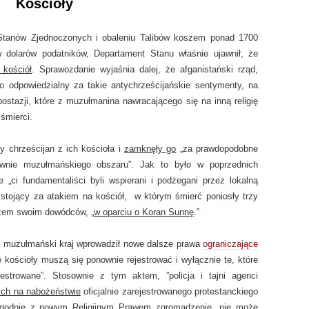
Kościoły
i Stanów Zjednoczonych i obaleniu Talibów koszem ponad 1700
w dolarów podatników, Departament Stanu właśnie ujawnił, że
 kościół
. Sprawozdanie wyjaśnia dalej, że afganistański rząd,
o odpowiedzialny za takie antychrześcijańskie sentymenty, na
stazji, które z muzułmanina nawracającego się na inną religię
 śmierci.
y chrześcijan z ich kościoła i
zamknęły go
„za prawdopodobne
łównie muzułmańskiego obszaru”. Jak to było w poprzednich
 „ci fundamentaliści byli wspierani i podżegani przez lokalną
 stojący za atakiem na kościół, w którym śmierć poniosły trzy
kazem swoim dowódców, „
w oparciu o Koran Sunnę
.”
i muzułmański kraj wprowadził nowe dalsze prawa
ograniczające
 kościoły muszą się ponownie rejestrować i wyłącznie te, które
strowane”. Stosownie z tym aktem, ”policja i tajni agenci
ych na nabożeństwie
oficjalnie zarejestrowanego protestanckiego
 zgodnie z nowym Religijnym Prawem zgromadzenie „nie może