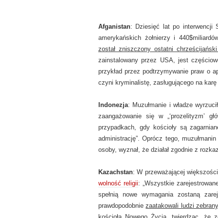
Afganistan
: Dziesięć lat po interwencj
amerykańskich żołnierzy i 440$miliardó
został zniszczony ostatni chrześcijański
zainstalowany przez USA, jest częściow
przykład przez podtrzymywanie praw o apo
czyni kryminalistę, zasługującego na karę
Indonezja
: Muzułmanie i władze wyrzucił
zaangażowanie się w „‘prozelityzm’ g
przypadkach, gdy kościoły są zagarniane
administrację”. Oprócz tego, muzułmanin
osoby, wyznał, że działał zgodnie z roz
Kazachstan
: W przeważającej większośc
wolność religii
: „Wszystkie zarejestrowane
spełnią nowe wymagania zostaną zareje
prawdopodobnie
zaatakowali ludzi zebran
kościoła Nowego Życia, twierdząc, że