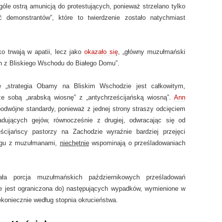
góle ostrą amunicją do protestujących, ponieważ strzelano tylko
 demonstrantów”, które to twierdzenie zostało natychmiast
o trwają w apatii, lecz jako
okazało się
, „główny muzułmański
n z Bliskiego Wschodu do Białego Domu”.
„strategia Obamy na Bliskim Wschodzie jest całkowitym,
e sobą „arabską wiosnę” z „antychrześcijańską wiosną”.
Ann
podwójne standardy, ponieważ z jednej strony straszy odcięciem
adujących gejów, równocześnie z drugiej, odwracając się od
ścijańscy pastorzy na Zachodzie wyraźnie bardziej przejęci
ogu z muzułmanami,
niechętnie
wspominają o prześladowaniach
ała porcja muzułmańskich październikowych prześladowań
nie jest ograniczona do) następujących wypadków, wymienione w
iekoniecznie według stopnia okrucieństwa.