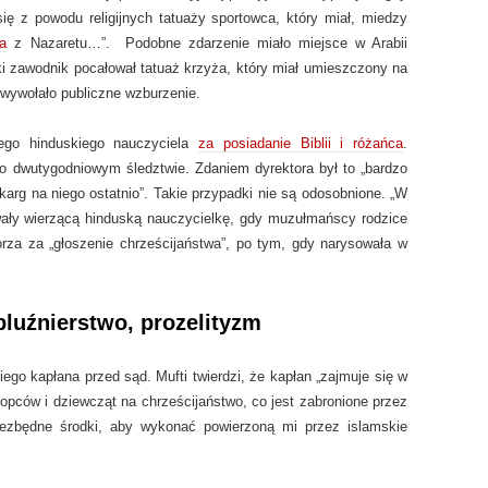
ię z powodu religijnych tatuaży sportowca, który miał, miedzy
a
z Nazaretu…”. Podobne zdarzenie miało miejsce w Arabii
i zawodnik pocałował tatuaż krzyża, który miał umieszczony na
ż wywołało publiczne wzburzenie.
niego hinduskiego nauczyciela
za posiadanie Biblii i różańca
.
po dwutygodniowym śledztwie. Zdaniem dyrektora był to „bardzo
karg na niego ostatnio”. Takie przypadki nie są odosobnione. „W
wały wierzącą hinduską nauczycielkę, gdy muzułmańscy rodzice
orza za „głoszenie chrześcijaństwa”, po tym, gdy narysowała w
bluźnierstwo, prozelityzm
ego kapłana przed sąd. Mufti twierdzi, że kapłan „zajmuje się w
ców i dziewcząt na chrześcijaństwo, co jest zabronione przez
ezbędne środki, aby wykonać powierzoną mi przez islamskie