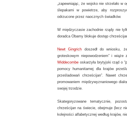
„zapewniając, że wojsko nie strzelało w o
ślepakami w powietrze, aby rozproszyć
odrzucone przez naocznych świadków.
W międzyczasie zachodnie rządy nie tylk
doradca Obamy blokuje dostęp chrześcija
Newt Gingrich
doszedł do wniosku, że 
groteskowym niepowodzeniem” i wiąże z
Widdecombe
oskarżyła brytyjski rząd o “
pomocy humanitarnej dla krajów prześl
prześladowań chrześcijan”. Nawet chrze
promowaniem międzywyznaniowego dial
swojej trzodzie.
Skategoryzowane tematycznie, pozost
chrześcijan na świecie, obejmuje (lecz 
kolejności alfabetycznej według krajów, n