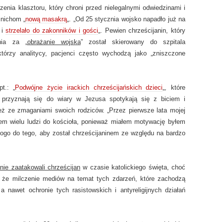
nia klasztoru, który chroni przed nielegalnymi odwiedzinami i
mnichom „
nową masakrą
„. „Od 25 stycznia wojsko napadło już na
 i
strzelało do zakonników i gości
„. Pewien chrześcijanin, który
nia za „
obrażanie wojska
” został skierowany do szpitala
którzy analitycy, pacjenci często wychodzą jako „zniszczone
t.: „
Podwójne życie irackich chrześcijańskich dzieci
„, które
ci przyznają się do wiary w Jezusa spotykają się z biciem i
też ze zmaganiami swoich rodziców. „Przez pierwsze lata mojej
łem wielu ludzi do kościoła, ponieważ miałem motywację byłem
ogo do tego, aby został chrześcijaninem ze względu na bardzo
ie zaatakowali chrześcijan
w czasie katolickiego święta, choć
, że milczenie mediów na temat tych zdarzeń, które zachodzą
 a nawet ochronie tych rasistowskich i antyreligijnych działań