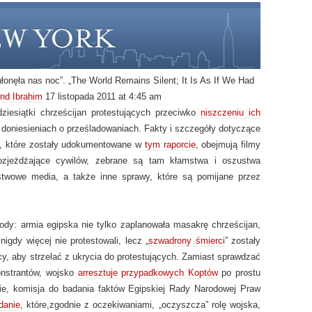
hłonęła nas noc”. „The World Remains Silent; It Is As If We Had
ond
Ibrahim
17 listopada 2011 at 4:45 am
ziesiątki chrześcijan protestujących przeciwko
niszczeniu ich
doniesieniach o prześladowaniach. Fakty i szczegóły dotyczące
a, które zostały udokumentowane w
tym raporcie
, obejmują filmy
rozjeżdżające cywilów, zebrane są tam kłamstwa i oszustwa
stwowe media, a także inne sprawy, które są pomijane przez
ody: armia egipska nie tylko zaplanowała masakrę chrześcijan,
nigdy więcej nie protestowali, lecz „
szwadrony śmierci
” zostały
y, aby strzelać z ukrycia do protestujących. Zamiast sprawdzać
monstrantów, wojsko
arresztuje przypadkowych Koptów
po prostu
nie, komisja do badania faktów Egipskiej Rady Narodowej Praw
danie
, które,zgodnie z oczekiwaniami, „oczyszcza” rolę wojska,