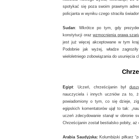
spotykać się poza swoim prawnym adrese
policjanta w wyniku czego straciła świado
Sudan
: Wkrótce po tym, gdy prezydent
konstytucji oraz
wzmocnienia prawa szari
jest już więcej akceptowane w tym kraj
Podobnie jak wyżej, władze zagrozi
wieloletniego zobowiązania do usunięcia 
Chrze
Egipt
: Uczeń, chrześcijanin był
dusz
nauczyciela i innych uczniów za to, 
powiadomiony o tym, co się dzieje, zig
egipskich komentatorów ujął to tak: „na
uczeń zdecydowanie stanął w obronie sw
Chrześcijanin został bestialsko pobity, aż 
Arabia Saudyjska
:
Kolumbijski piłkarz “