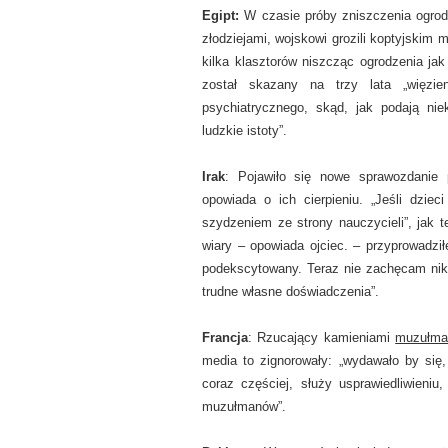
Egipt
:
W czasie próby zniszczenia ogrodze
złodziejami, wojskowi grozili koptyjskim 
kilka klasztorów niszcząc ogrodzenia jak
został skazany na trzy lata „więzie
psychiatrycznego, skąd, jak podają nie
ludzkie istoty”.
Irak
: Pojawiło się nowe sprawozdanie p
opowiada o ich cierpieniu. „Jeśli dzie
szydzeniem ze strony nauczycieli”, jak 
wiary – opowiada ojciec. – przyprowadzi
podekscytowany. Teraz nie zachęcam nik
trudne własne doświadczenia”.
Francja
: Rzucający kamieniami
muzułman
media to zignorowały: „wydawało by się
coraz częściej, służy usprawiedliwieniu,
muzułmanów”.