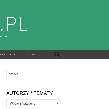
.PL
Boga
Szukaj:
YTELNICY
O NAS
Szukaj:
AUTORZY / TEMATY
Autorzy
/