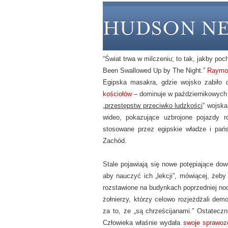
“Świat trwa w milczeniu; to tak, jakby poc
Been Swallowed Up by The Night.”
Raym
Egipska masakra, gdzie wojsko zabiło d
kościołów
– dominuje w październikowych 
„
przestępstw przeciwko ludzkości
” wojsk
wideo, pokazujące uzbrojone pojazdy 
stosowane przez egipskie władze i pań
Zachód.
Stale pojawiają się nowe potępiające dow
aby nauczyć ich „lekcji”, mówiącej, żeby 
rozstawione na budynkach poprzedniej noc
żołnierzy, którzy celowo rozjeżdżali de
za to, że „są chrześcijanami.” Ostatecz
Człowieka właśnie wydała
swoje sprawoz