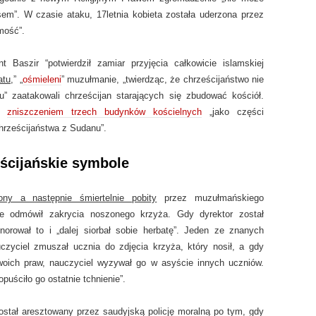
m”. W czasie ataku, 17letnia kobieta została uderzona przez
mość”.
 Baszir “potwierdził zamiar przyjęcia całkowicie islamskiej
atu
,” „
ośmieleni
” muzułmanie, „twierdząc, że chrześcijaństwo nie
u” zaatakowali chrześcijan starających się zbudować kościół.
ły
zniszczeniem trzech budynków kościelnych
„jako części
chrześcijaństwa z Sudanu”.
ścijańskie symbole
ony a następnie śmiertelnie pobity
przez muzułmańskiego
że odmówił zakrycia noszonego krzyża. Gdy dyrektor został
norował to i „dalej siorbał sobie herbatę”. Jeden ze znanych
uczyciel zmuszał ucznia do zdjęcia krzyża, który nosił, a gdy
oich praw, nauczyciel wyzywał go w asyście innych uczniów.
opuściło go ostatnie tchnienie”.
został aresztowany przez saudyjską policję moralną po tym, gdy