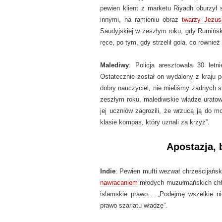
pewien klient z marketu Riyadh oburzył s
innymi, na ramieniu obraz
twarzy Jezus
Saudyjskiej w zeszłym roku, gdy Rumińsk
ręce, po tym, gdy strzelił gola, co równie
Malediwy
: Policja aresztowała 30 let
Ostatecznie został on wydalony z kraju 
dobry nauczyciel, nie mieliśmy żadnych s
zeszłym roku, malediwskie władze urato
jej uczniów zagrozili, że wrzucą ją do m
klasie kompas, który uznali za krzyż”.
Apostazja, 
Indie
: Pewien mufti wezwał chrześcijański
nawracaniem
młodych muzułmańskich chłop
islamskie prawo… „Podejmę wszelkie ni
prawo szariatu władzę”.