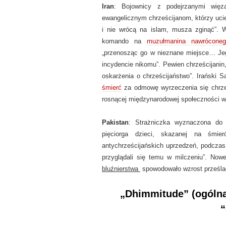
Iran
: Bojownicy z podejrzanymi wię
ewangelicznym chrześcijanom, którzy uciekl
i nie wrócą na islam, musza zginąć”. W
komando na
muzułmanina nawróconeg
„przenosząc go w nieznane miejsce… Jego
incydencie nikomu”. Pewien chrześcijanin
oskarżenia o chrześcijaństwo”. Irański
śmierć
za odmowę wyrzeczenia się chrześc
rosnącej międzynarodowej społeczności ws
Pakistan
: Strażniczka wyznaczona do z
pięciorga dzieci, skazanej na śmie
antychrześcijańskich uprzedzeń, podczas
przyglądali się temu w milczeniu”. No
bluźnierstwa
spowodowało wzrost prześla
„
Dhimmitude” (ogólna 
“